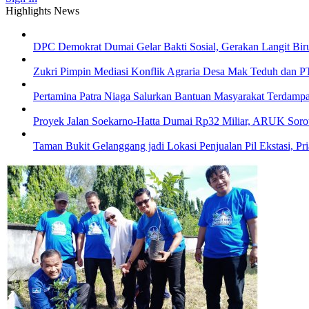
Highlights News
DPC Demokrat Dumai Gelar Bakti Sosial, Gerakan Langit Biru
Zukri Pimpin Mediasi Konflik Agraria Desa Mak Teduh dan PT 
Pertamina Patra Niaga Salurkan Bantuan Masyarakat Terdampa
Proyek Jalan Soekarno-Hatta Dumai Rp32 Miliar, ARUK Sorot
Taman Bukit Gelanggang jadi Lokasi Penjualan Pil Ekstasi, Pr