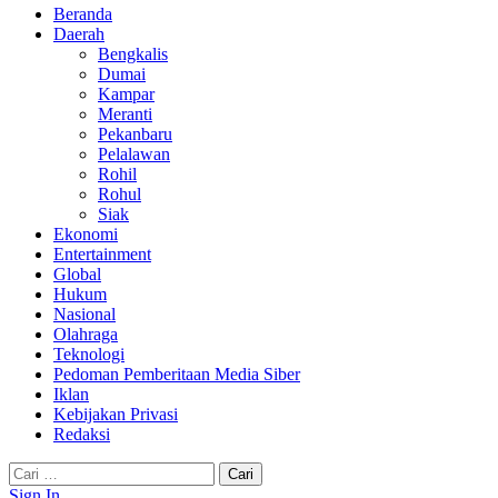
Beranda
Daerah
Bengkalis
Dumai
Kampar
Meranti
Pekanbaru
Pelalawan
Rohil
Rohul
Siak
Ekonomi
Entertainment
Global
Hukum
Nasional
Olahraga
Teknologi
Pedoman Pemberitaan Media Siber
Iklan
Kebijakan Privasi
Redaksi
Cari
untuk:
Sign In