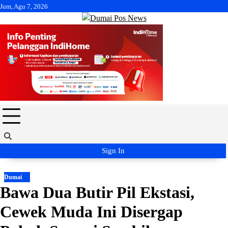
Skip
Jum, Agu 7, 2026
to
content
Sign In
Dumai
Bawa Dua Butir Pil Ekstasi,
Cewek Muda Ini Disergap