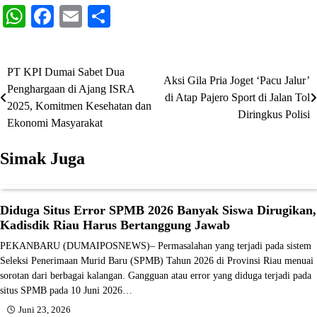
WhatsApp
Facebook
Email
Share
PT KPI Dumai Sabet Dua
Navigasi
Aksi Gila Pria Joget ‘Pacu Jalur’
Penghargaan di Ajang ISRA
di Atap Pajero Sport di Jalan Tol
pos
2025, Komitmen Kesehatan dan
Diringkus Polisi
Ekonomi Masyarakat
Simak Juga
Diduga Situs Error SPMB 2026 Banyak Siswa Dirugikan,
Kadisdik Riau Harus Bertanggung Jawab
‎PEKANBARU (DUMAIPOSNEWS)– Permasalahan yang terjadi pada sistem
Seleksi Penerimaan Murid Baru (SPMB) Tahun 2026 di Provinsi Riau menuai
sorotan dari berbagai kalangan. Gangguan atau error yang diduga terjadi pada
situs SPMB pada 10 Juni 2026…
Juni 23, 2026