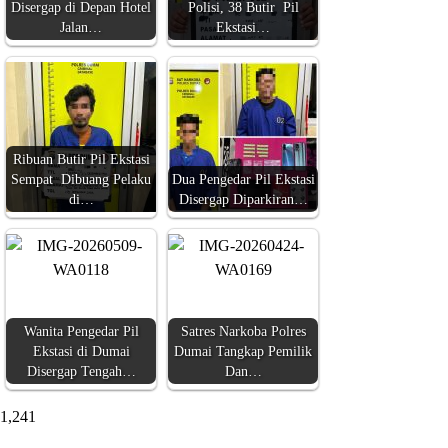
Disergap di Depan Hotel
Polisi, 38 Butir Pil
Jalan…
Ekstasi…
Ribuan Butir Pil Ekstasi
Sempat Dibuang Pelaku
Dua Pengedar Pil Ekstasi
di…
Disergap Diparkiran…
Wanita Pengedar Pil
Satres Narkoba Polres
Ekstasi di Dumai
Dumai Tangkap Pemilik
Disergap Tengah…
Dan…
1,241