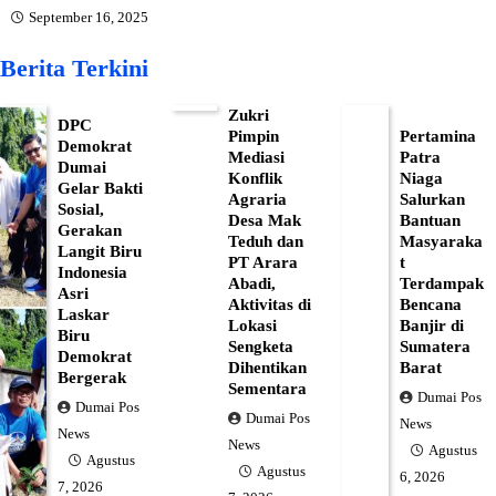
September 16, 2025
Berita Terkini
Zukri
DPC
Pimpin
Pertamina
Demokrat
Mediasi
Patra
Dumai
Konflik
Niaga
Gelar Bakti
Agraria
Salurkan
Sosial,
Desa Mak
Bantuan
Gerakan
Teduh dan
Masyaraka
Langit Biru
PT Arara
t
Indonesia
Abadi,
Terdampak
Asri
Aktivitas di
Bencana
Laskar
Lokasi
Banjir di
Biru
Sengketa
Sumatera
Demokrat
Dihentikan
Barat
Bergerak
Sementara
Dumai Pos
Dumai Pos
Dumai Pos
News
News
News
Agustus
Agustus
Agustus
6, 2026
7, 2026