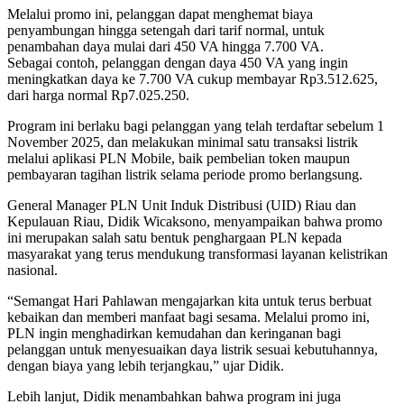
Melalui promo ini, pelanggan dapat menghemat biaya
penyambungan hingga setengah dari tarif normal, untuk
penambahan daya mulai dari 450 VA hingga 7.700 VA.
Sebagai contoh, pelanggan dengan daya 450 VA yang ingin
meningkatkan daya ke 7.700 VA cukup membayar Rp3.512.625,
dari harga normal Rp7.025.250.
Program ini berlaku bagi pelanggan yang telah terdaftar sebelum 1
November 2025, dan melakukan minimal satu transaksi listrik
melalui aplikasi PLN Mobile, baik pembelian token maupun
pembayaran tagihan listrik selama periode promo berlangsung.
General Manager PLN Unit Induk Distribusi (UID) Riau dan
Kepulauan Riau, Didik Wicaksono, menyampaikan bahwa promo
ini merupakan salah satu bentuk penghargaan PLN kepada
masyarakat yang terus mendukung transformasi layanan kelistrikan
nasional.
“Semangat Hari Pahlawan mengajarkan kita untuk terus berbuat
kebaikan dan memberi manfaat bagi sesama. Melalui promo ini,
PLN ingin menghadirkan kemudahan dan keringanan bagi
pelanggan untuk menyesuaikan daya listrik sesuai kebutuhannya,
dengan biaya yang lebih terjangkau,” ujar Didik.
Lebih lanjut, Didik menambahkan bahwa program ini juga