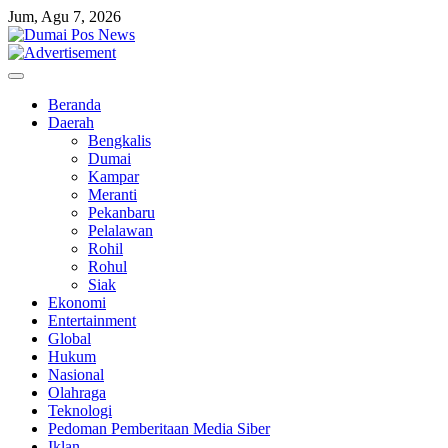
Skip
Jum, Agu 7, 2026
to
content
Beranda
Daerah
Bengkalis
Dumai
Kampar
Meranti
Pekanbaru
Pelalawan
Rohil
Rohul
Siak
Ekonomi
Entertainment
Global
Hukum
Nasional
Olahraga
Teknologi
Pedoman Pemberitaan Media Siber
Iklan