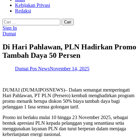
Kebijakan Privasi
Redaksi
Cari
untuk:
Sign In
Dumai
Di Hari Pahlawan, PLN Hadirkan Promo
Tambah Daya 50 Persen
Dumai Pos News
November 14, 2025
DUMAI (DUMAIPOSNEWS)– Dalam semangat memperingati
Hari Pahlawan, PT PLN (Persero) kembali menghadirkan program
promo menarik berupa diskon 50% biaya tambah daya bagi
pelanggan 1 fasa semua golongan tarif.
Promo ini berlaku mulai 10 hingga 23 November 2025, sebagai
bentuk apresiasi PLN kepada pelanggan yang senantiasa setia
menggunakan layanan PLN dan turut berperan dalam menjaga
keberlanjutan energi nasional.