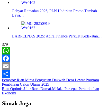
Gebyar Ramadan 2026, PLN Hadirkan Promo Tambah
Daya…
HARPELNAS 2025: Adira Finance Perkuat Kedekatan…
379
WhatsApp
Facebook
Email
Navigasi
Pemprov Riau Minta Penguatan Dakwah Desa Lewat Program
Share
Pembinaan Calon Ulama 2025
pos
Riau Optimis Jalur Roro Dumai-Melaka Percepat Pertumbuhan
Ekonomi
Simak Juga