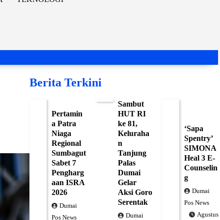
Berita Terkini
Sambut
Pertamin
HUT RI
a Patra
ke 81,
‘Sapa
Niaga
Keluraha
Spentry’
Regional
n
SIMONA
Sumbagut
Tanjung
Heal 3 E-
Sabet 7
Palas
Counselin
Pengharg
Dumai
g
aan ISRA
Gelar
Dumai
2026
Aksi Goro
Serentak
Pos News
Dumai
Agustus
Dumai
Pos News