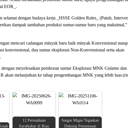
cal EOR_.
 selamat dengan budaya kerja _HSSE Golden Rules_ (Patuh, Interven
berikan dampak tambahan produksi sumur-sumur baru yang maksimal,” 
dengan mencari cadangan minyak baru baik minyak Konvensional mau
asi konvensional, dua sumur eksplorasi Non-Konvensional serta akan
.
an dengan meyelesaikan pemboran sumur Eksplorasi MNK Gulamo dan
 PHR akan melanjutkan ke tahap pengembangan MNK yang lebih luas.(ri
12 Perusahaan
Satgas Migas Tegaskan
Kisah
Suratkabar di Riau
Dukung Penuntasan