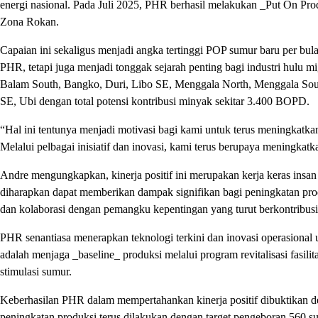
energi nasional. Pada Juli 2025, PHR berhasil melakukan _Put On Pro
Zona Rokan.
Capaian ini sekaligus menjadi angka tertinggi POP sumur baru per bula
PHR, tetapi juga menjadi tonggak sejarah penting bagi industri hulu m
Balam South, Bangko, Duri, Libo SE, Menggala North, Menggala South,
SE, Ubi dengan total potensi kontribusi minyak sekitar 3.400 BOPD.
“Hal ini tentunya menjadi motivasi bagi kami untuk terus meningkatka
Melalui pelbagai inisiatif dan inovasi, kami terus berupaya meningk
Andre mengungkapkan, kinerja positif ini merupakan kerja keras insa
diharapkan dapat memberikan dampak signifikan bagi peningkatan produ
dan kolaborasi dengan pemangku kepentingan yang turut berkontribus
PHR senantiasa menerapkan teknologi terkini dan inovasi operasional u
adalah menjaga _baseline_ produksi melalui program revitalisasi fasilit
stimulasi sumur.
Keberhasilan PHR dalam mempertahankan kinerja positif dibuktikan d
peningkatan produksi terus dilakukan dengan target pengeboran 560