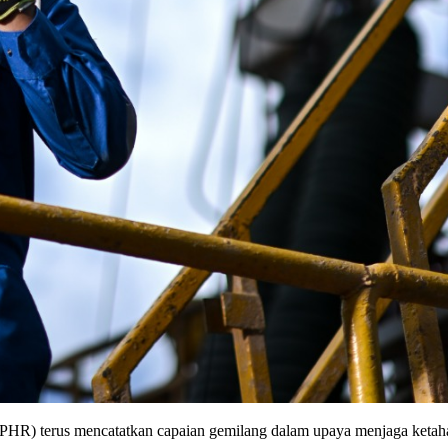
erus mencatatkan capaian gemilang dalam upaya menjaga ketah