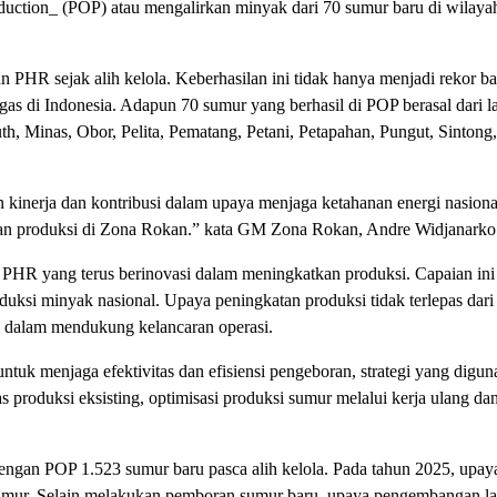
duction_ (POP) atau mengalirkan minyak dari 70 sumur baru di wilayah
n PHR sejak alih kelola. Keberhasilan ini tidak hanya menjadi rekor ba
igas di Indonesia. Adapun 70 sumur yang berhasil di POP berasal dari 
 Minas, Obor, Pelita, Pematang, Petani, Petapahan, Pungut, Sintong,
n kinerja dan kontribusi dalam upaya menjaga ketahanan energi nasiona
atkan produksi di Zona Rokan.” kata GM Zona Rokan, Andre Widjanarko
n PHR yang terus berinovasi dalam meningkatkan produksi. Capaian ini
ksi minyak nasional. Upaya peningkatan produksi tidak terlepas dari 
i dalam mendukung kelancaran operasi.
ntuk menjaga efektivitas dan efisiensi pengeboran, strategi yang digu
as produksi eksisting, optimisasi produksi sumur melalui kerja ulang da
engan POP 1.523 sumur baru pasca alih kelola. Pada tahun 2025, upay
 sumur. Selain melakukan pemboran sumur baru, upaya pengembangan l