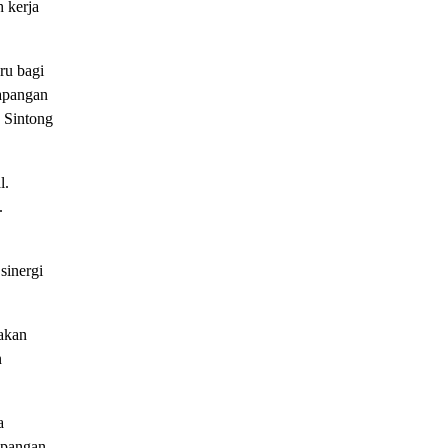
 kerja
ru bagi
lapangan
 Sintong
l.
.
sinergi
nakan
n
a
apangan