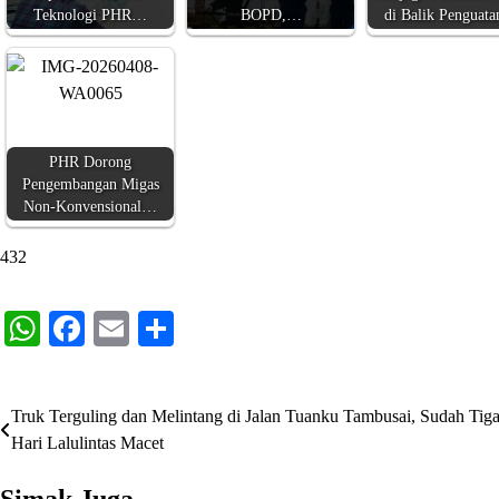
Teknologi PHR…
BOPD,…
di Balik Penguat
PHR Dorong
Pengembangan Migas
Non-Konvensional…
432
WhatsApp
Facebook
Email
Share
Truk Terguling dan Melintang di Jalan Tuanku Tambusai, Sudah Tig
Navigasi
Hari Lalulintas Macet
pos
Simak Juga