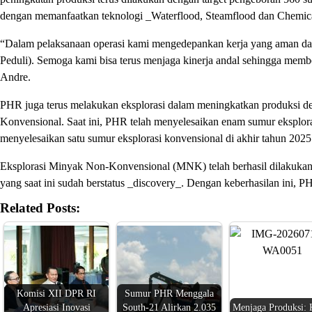
dengan memanfaatkan teknologi _Waterflood, Steamflood dan Chemi
“Dalam pelaksanaan operasi kami mengedepankan kerja yang aman dan
Peduli). Semoga kami bisa terus menjaga kinerja andal sehingga mem
Andre.
PHR juga terus melakukan eksplorasi dalam meningkatkan produksi 
Konvensional. Saat ini, PHR telah menyelesaikan enam sumur eksplor
menyelesaikan satu sumur eksplorasi konvensional di akhir tahun 2025
Eksplorasi Minyak Non-Konvensional (MNK) telah berhasil dilakuk
yang saat ini sudah berstatus _discovery_. Dengan keberhasilan ini,
Related Posts:
Komisi XII DPR RI
Sumur PHR Menggala
Apresiasi Inovasi
South-21 Alirkan 2.035
Menjaga Produksi: 