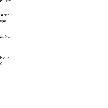
si dan
ujar
pun Non-
 Kelok
o)