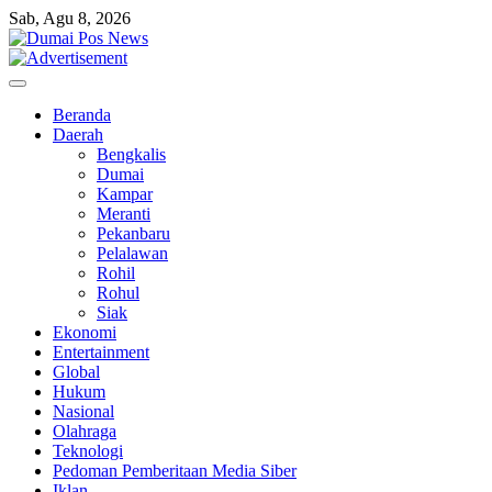
Skip
Sab, Agu 8, 2026
to
content
Beranda
Daerah
Bengkalis
Dumai
Kampar
Meranti
Pekanbaru
Pelalawan
Rohil
Rohul
Siak
Ekonomi
Entertainment
Global
Hukum
Nasional
Olahraga
Teknologi
Pedoman Pemberitaan Media Siber
Iklan