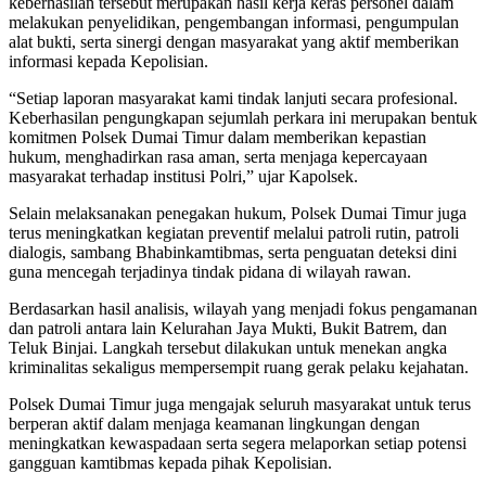
keberhasilan tersebut merupakan hasil kerja keras personel dalam
melakukan penyelidikan, pengembangan informasi, pengumpulan
alat bukti, serta sinergi dengan masyarakat yang aktif memberikan
informasi kepada Kepolisian.
“Setiap laporan masyarakat kami tindak lanjuti secara profesional.
Keberhasilan pengungkapan sejumlah perkara ini merupakan bentuk
komitmen Polsek Dumai Timur dalam memberikan kepastian
hukum, menghadirkan rasa aman, serta menjaga kepercayaan
masyarakat terhadap institusi Polri,” ujar Kapolsek.
Selain melaksanakan penegakan hukum, Polsek Dumai Timur juga
terus meningkatkan kegiatan preventif melalui patroli rutin, patroli
dialogis, sambang Bhabinkamtibmas, serta penguatan deteksi dini
guna mencegah terjadinya tindak pidana di wilayah rawan.
Berdasarkan hasil analisis, wilayah yang menjadi fokus pengamanan
dan patroli antara lain Kelurahan Jaya Mukti, Bukit Batrem, dan
Teluk Binjai. Langkah tersebut dilakukan untuk menekan angka
kriminalitas sekaligus mempersempit ruang gerak pelaku kejahatan.
Polsek Dumai Timur juga mengajak seluruh masyarakat untuk terus
berperan aktif dalam menjaga keamanan lingkungan dengan
meningkatkan kewaspadaan serta segera melaporkan setiap potensi
gangguan kamtibmas kepada pihak Kepolisian.