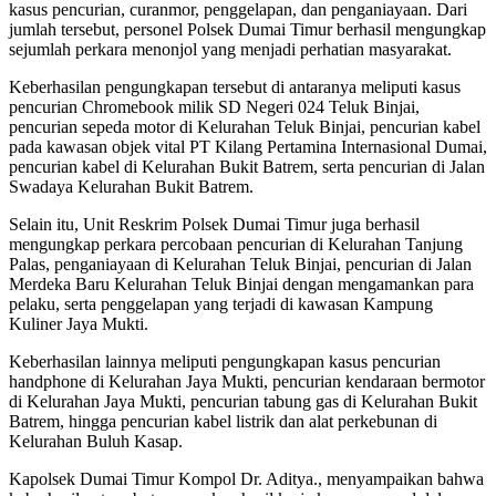
kasus pencurian, curanmor, penggelapan, dan penganiayaan. Dari
jumlah tersebut, personel Polsek Dumai Timur berhasil mengungkap
sejumlah perkara menonjol yang menjadi perhatian masyarakat.
Keberhasilan pengungkapan tersebut di antaranya meliputi kasus
pencurian Chromebook milik SD Negeri 024 Teluk Binjai,
pencurian sepeda motor di Kelurahan Teluk Binjai, pencurian kabel
pada kawasan objek vital PT Kilang Pertamina Internasional Dumai,
pencurian kabel di Kelurahan Bukit Batrem, serta pencurian di Jalan
Swadaya Kelurahan Bukit Batrem.
Selain itu, Unit Reskrim Polsek Dumai Timur juga berhasil
mengungkap perkara percobaan pencurian di Kelurahan Tanjung
Palas, penganiayaan di Kelurahan Teluk Binjai, pencurian di Jalan
Merdeka Baru Kelurahan Teluk Binjai dengan mengamankan para
pelaku, serta penggelapan yang terjadi di kawasan Kampung
Kuliner Jaya Mukti.
Keberhasilan lainnya meliputi pengungkapan kasus pencurian
handphone di Kelurahan Jaya Mukti, pencurian kendaraan bermotor
di Kelurahan Jaya Mukti, pencurian tabung gas di Kelurahan Bukit
Batrem, hingga pencurian kabel listrik dan alat perkebunan di
Kelurahan Buluh Kasap.
Kapolsek Dumai Timur Kompol Dr. Aditya., menyampaikan bahwa