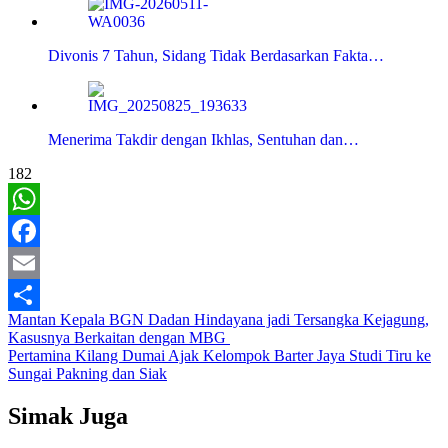
Divonis 7 Tahun, Sidang Tidak Berdasarkan Fakta…
Menerima Takdir dengan Ikhlas, Sentuhan dan…
182
WhatsApp
Facebook
Email
Navigasi
Mantan Kepala BGN Dadan Hindayana jadi Tersangka Kejagung,
Share
Kasusnya Berkaitan dengan MBG
pos
Pertamina Kilang Dumai Ajak Kelompok Barter Jaya Studi Tiru ke
Sungai Pakning dan Siak
Simak Juga