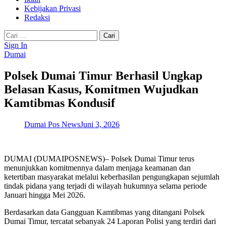
Kebijakan Privasi
Redaksi
Cari
untuk:
Sign In
Dumai
Polsek Dumai Timur Berhasil Ungkap
Belasan Kasus, Komitmen Wujudkan
Kamtibmas Kondusif
Dumai Pos News
Juni 3, 2026
DUMAI (DUMAIPOSNEWS)– Polsek Dumai Timur terus
menunjukkan komitmennya dalam menjaga keamanan dan
ketertiban masyarakat melalui keberhasilan pengungkapan sejumlah
tindak pidana yang terjadi di wilayah hukumnya selama periode
Januari hingga Mei 2026.
Berdasarkan data Gangguan Kamtibmas yang ditangani Polsek
Dumai Timur, tercatat sebanyak 24 Laporan Polisi yang terdiri dari