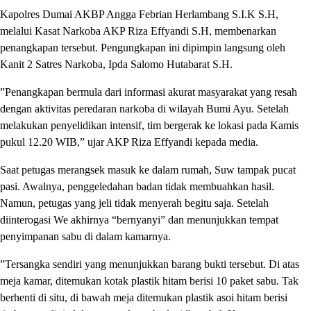
​Kapolres Dumai AKBP Angga Febrian Herlambang S.I.K S.H,
melalui Kasat Narkoba AKP Riza Effyandi S.H, membenarkan
penangkapan tersebut. Pengungkapan ini dipimpin langsung oleh
Kanit 2 Satres Narkoba, Ipda Salomo Hutabarat S.H.
​”Penangkapan bermula dari informasi akurat masyarakat yang resah
dengan aktivitas peredaran narkoba di wilayah Bumi Ayu. Setelah
melakukan penyelidikan intensif, tim bergerak ke lokasi pada Kamis
pukul 12.20 WIB,” ujar AKP Riza Effyandi kepada media.
​Saat petugas merangsek masuk ke dalam rumah, Suw tampak pucat
pasi. Awalnya, penggeledahan badan tidak membuahkan hasil.
Namun, petugas yang jeli tidak menyerah begitu saja. Setelah
diinterogasi We akhirnya “bernyanyi” dan menunjukkan tempat
penyimpanan sabu di dalam kamarnya.
​”Tersangka sendiri yang menunjukkan barang bukti tersebut. Di atas
meja kamar, ditemukan kotak plastik hitam berisi 10 paket sabu. Tak
berhenti di situ, di bawah meja ditemukan plastik asoi hitam berisi