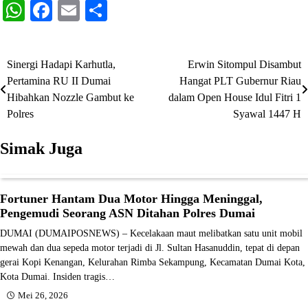
WhatsApp
Facebook
Email
Share
Sinergi Hadapi Karhutla,
Erwin Sitompul Disambut
Navigasi
Pertamina RU II Dumai
Hangat PLT Gubernur Riau
pos
Hibahkan Nozzle Gambut ke
dalam Open House Idul Fitri 1
Polres
Syawal 1447 H
Simak Juga
Fortuner Hantam Dua Motor Hingga Meninggal,
Pengemudi Seorang ASN Ditahan Polres Dumai
DUMAI (DUMAIPOSNEWS) – Kecelakaan maut melibatkan satu unit mobil
mewah dan dua sepeda motor terjadi di Jl. Sultan Hasanuddin, tepat di depan
gerai Kopi Kenangan, Kelurahan Rimba Sekampung, Kecamatan Dumai Kota,
Kota Dumai. Insiden tragis…
Mei 26, 2026