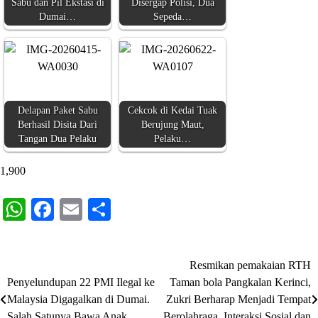
Sabu dan Pil Ekstasi di
Disergap Polisi, Dua
Dumai…
Sepeda…
Delapan Paket Sabu
Cekcok di Kedai Tuak
Berhasil Disita Dari
Berujung Maut,
Tangan Dua Pelaku
Pelaku…
1,900
WhatsApp
Facebook
Email
Share
Resmikan pemakaian RTH
Navigasi
Penyelundupan 22 PMI Ilegal ke
Taman bola Pangkalan Kerinci,
pos
Malaysia Digagalkan di Dumai.
Zukri Berharap Menjadi Tempat
Salah Satunya Bawa Anak
Berolahraga, Interaksi Sosial dan