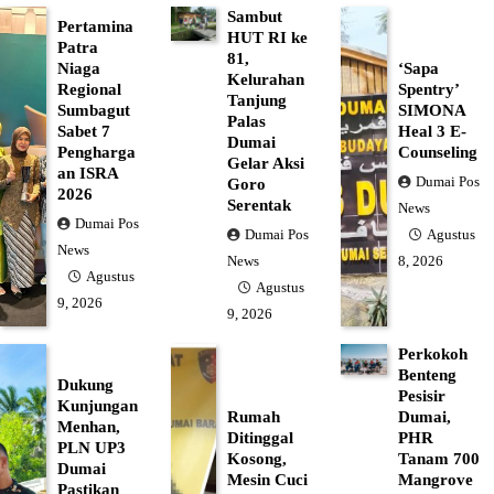
Sambut
Pertamina
HUT RI ke
Patra
81,
Niaga
‘Sapa
Kelurahan
Regional
Spentry’
Tanjung
Sumbagut
SIMONA
Palas
Sabet 7
Heal 3 E-
Dumai
Pengharga
Counseling
Gelar Aksi
an ISRA
Dumai Pos
Goro
2026
Serentak
News
Dumai Pos
Dumai Pos
Agustus
News
News
8, 2026
Agustus
Agustus
9, 2026
9, 2026
Perkokoh
Benteng
Dukung
Pesisir
Kunjungan
Rumah
Dumai,
Menhan,
Ditinggal
PHR
PLN UP3
Kosong,
Tanam 700
Dumai
Mesin Cuci
Mangrove
Pastikan