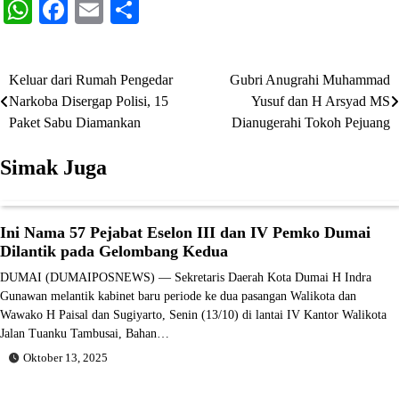
WhatsApp
Facebook
Email
Share
Keluar dari Rumah Pengedar
Gubri Anugrahi Muhammad
Navigasi
Narkoba Disergap Polisi, 15
Yusuf dan H Arsyad MS
pos
Paket Sabu Diamankan
Dianugerahi Tokoh Pejuang
Simak Juga
Ini Nama 57 Pejabat Eselon III dan IV Pemko Dumai
Dilantik pada Gelombang Kedua
DUMAI (DUMAIPOSNEWS) — Sekretaris Daerah Kota Dumai H Indra
Gunawan melantik kabinet baru periode ke dua pasangan Walikota dan
Wawako H Paisal dan Sugiyarto, Senin (13/10) di lantai IV Kantor Walikota
Jalan Tuanku Tambusai, Bahan…
Oktober 13, 2025