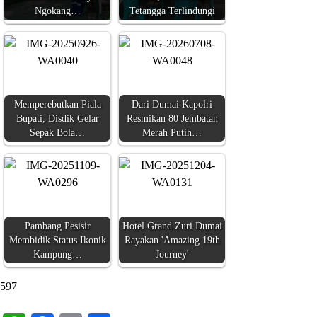
Ngokang…
Tetangga Terlindungi
Memperebutkan Piala
Dari Dumai Kapolri
Bupati, Disdik Gelar
Resmikan 80 Jembatan
Sepak Bola…
Merah Putih…
Pambang Pesisir
Hotel Grand Zuri Dumai
Membidik Status Ikonik
Rayakan 'Amazing 19th
Kampung…
Journey'
597