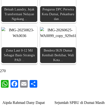
Betuah Laundry, Jejak
Pengurus DPC Perwira
Transformasi Nelayan
Kota Dumai, Pekanbaru
Ngokang…
dan…
Zona Laut 0-12 Mil
Bendera IKJS Dumai
Sebagai Basis Strategis
Kembali Berkibar, Wali
PAD…
Kota…
270
WhatsApp
Facebook
Email
Share
Aipda Rahmad Dany Dapat
Sejumlah SPBU di Dumai Masih
Navigasi