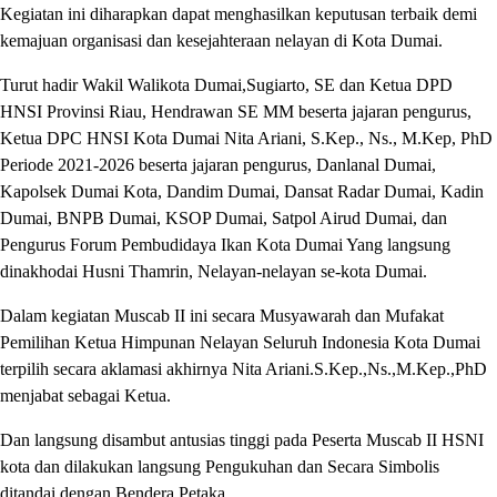
Kegiatan ini diharapkan dapat menghasilkan keputusan terbaik demi
kemajuan organisasi dan kesejahteraan nelayan di Kota Dumai.
Turut hadir Wakil Walikota Dumai,Sugiarto, SE dan Ketua DPD
HNSI Provinsi Riau, Hendrawan SE MM beserta jajaran pengurus,
Ketua DPC HNSI Kota Dumai Nita Ariani, S.Kep., Ns., M.Kep, PhD
Periode 2021-2026 beserta jajaran pengurus, Danlanal Dumai,
Kapolsek Dumai Kota, Dandim Dumai, Dansat Radar Dumai, Kadin
Dumai, BNPB Dumai, KSOP Dumai, Satpol Airud Dumai, dan
Pengurus Forum Pembudidaya Ikan Kota Dumai Yang langsung
dinakhodai Husni Thamrin, Nelayan-nelayan se-kota Dumai.
Dalam kegiatan Muscab II ini secara Musyawarah dan Mufakat
Pemilihan Ketua Himpunan Nelayan Seluruh Indonesia Kota Dumai
terpilih secara aklamasi akhirnya Nita Ariani.S.Kep.,Ns.,M.Kep.,PhD
menjabat sebagai Ketua.
Dan langsung disambut antusias tinggi pada Peserta Muscab II HSNI
kota dan dilakukan langsung Pengukuhan dan Secara Simbolis
ditandai dengan Bendera Petaka.