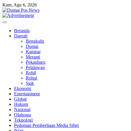
Skip
Kam, Agu 6, 2026
to
content
Beranda
Daerah
Bengkalis
Dumai
Kampar
Meranti
Pekanbaru
Pelalawan
Rohil
Rohul
Siak
Ekonomi
Entertainment
Global
Hukum
Nasional
Olahraga
Teknologi
Pedoman Pemberitaan Media Siber
Iklan