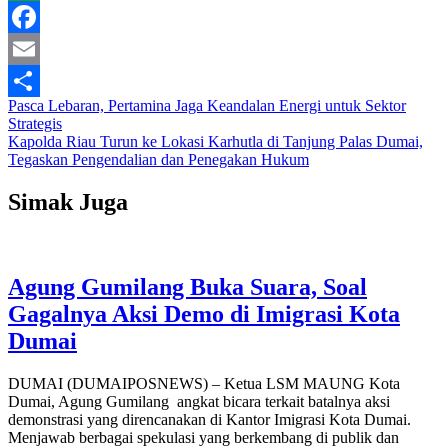
WhatsApp
Facebook
Email
Navigasi
Pasca Lebaran, Pertamina Jaga Keandalan Energi untuk Sektor
Share
Strategis
pos
Kapolda Riau Turun ke Lokasi Karhutla di Tanjung Palas Dumai,
Tegaskan Pengendalian dan Penegakan Hukum
Simak Juga
Agung Gumilang Buka Suara, Soal
Gagalnya Aksi Demo di Imigrasi Kota
Dumai
DUMAI (DUMAIPOSNEWS) – Ketua LSM MAUNG Kota
Dumai, Agung Gumilang angkat bicara terkait batalnya aksi
demonstrasi yang direncanakan di Kantor Imigrasi Kota Dumai.
Menjawab berbagai spekulasi yang berkembang di publik dan