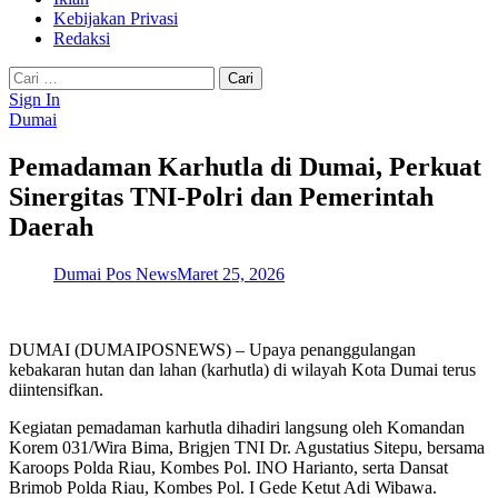
Kebijakan Privasi
Redaksi
Cari
untuk:
Sign In
Dumai
Pemadaman Karhutla di Dumai, Perkuat
Sinergitas TNI-Polri dan Pemerintah
Daerah
Dumai Pos News
Maret 25, 2026
DUMAI (DUMAIPOSNEWS) – Upaya penanggulangan
kebakaran hutan dan lahan (karhutla) di wilayah Kota Dumai terus
diintensifkan.
Kegiatan pemadaman karhutla dihadiri langsung oleh Komandan
Korem 031/Wira Bima, Brigjen TNI Dr. Agustatius Sitepu, bersama
Karoops Polda Riau, Kombes Pol. INO Harianto, serta Dansat
Brimob Polda Riau, Kombes Pol. I Gede Ketut Adi Wibawa.