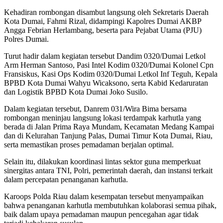
Kehadiran rombongan disambut langsung oleh Sekretaris Daerah
Kota Dumai, Fahmi Rizal, didampingi Kapolres Dumai AKBP
Angga Febrian Herlambang, beserta para Pejabat Utama (PJU)
Polres Dumai.
Turut hadir dalam kegiatan tersebut Dandim 0320/Dumai Letkol
Arm Herman Santoso, Pasi Intel Kodim 0320/Dumai Kolonel Cpn
Fransiskus, Kasi Ops Kodim 0320/Dumai Letkol Inf Teguh, Kepala
BPBD Kota Dumai Wahyu Wicaksono, serta Kabid Kedaruratan
dan Logistik BPBD Kota Dumai Joko Susilo.
Dalam kegiatan tersebut, Danrem 031/Wira Bima bersama
rombongan meninjau langsung lokasi terdampak karhutla yang
berada di Jalan Prima Raya Mundam, Kecamatan Medang Kampai
dan di Kelurahan Tanjung Palas, Dumai Timur Kota Dumai, Riau,
serta memastikan proses pemadaman berjalan optimal.
Selain itu, dilakukan koordinasi lintas sektor guna memperkuat
sinergitas antara TNI, Polri, pemerintah daerah, dan instansi terkait
dalam percepatan penanganan karhutla.
Karoops Polda Riau dalam kesempatan tersebut menyampaikan
bahwa penanganan karhutla membutuhkan kolaborasi semua pihak,
baik dalam upaya pemadaman maupun pencegahan agar tidak