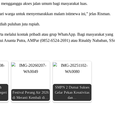
ak mengganggu akses jalan umum bagi masyarakat luas.
ari warga untuk menyemarakkan malam istimewa ini,” jelas Risman.
diah puluhan juta rupiah.
erta melalui kontak pribadi atau grup WhatsApp. Bagi masyarakat yang
lui Ananta Putra, AMPar (0852-6524-2691) atau Rinaldy Nababan, SS
h
SMPN 2 Dumai Sukses
egeri
Festival Perang Air 2026
Gelar Pekan Kreativitas
di Meranti Kembali di…
dan…