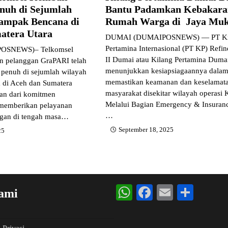
enuh di Sejumlah
Bantu Padamkan Kebakara
ampak Bencana di
Rumah Warga di Jaya Muk
atera Utara
DUMAI (DUMAIPOSNEWS) — PT Ki
Pertamina Internasional (PT KP) Refin
SNEWS)– Telkomsel
II Dumai atau Kilang Pertamina Duma
n pelanggan GraPARI telah
menunjukkan kesiapsiagaannya dala
 penuh di sejumlah wilayah
memastikan keamanan dan keselamat
 di Aceh dan Sumatera
masyarakat disekitar wilayah operasi 
ian dari komitmen
Melalui Bagian Emergency & Insuran
 memberikan pelayanan
…
nggan di tengah masa…
September 18, 2025
25
WhatsApp
Facebook
Email
Shar
ami