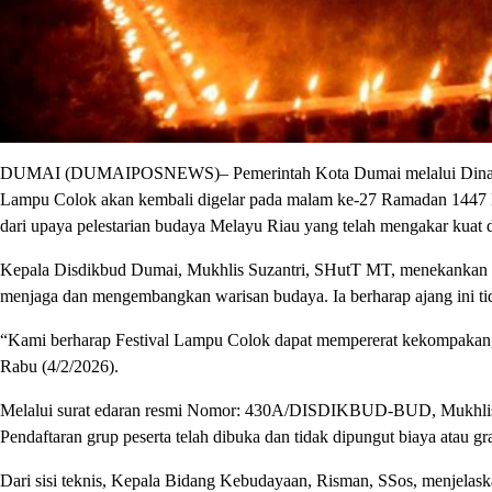
DUMAI (DUMAIPOSNEWS)– Pemerintah Kota Dumai melalui Dinas Pen
Lampu Colok akan kembali digelar pada malam ke-27 Ramadan 1447 H.
dari upaya pelestarian budaya Melayu Riau yang telah mengakar kuat 
Kepala Disdikbud Dumai, Mukhlis Suzantri, SHutT MT, menekankan p
menjaga dan mengembangkan warisan budaya. Ia berharap ajang ini tid
“Kami berharap Festival Lampu Colok dapat mempererat kekompakan, k
Rabu (4/2/2026).
Melalui surat edaran resmi Nomor: 430A/DISDIKBUD-BUD, Mukhlis me
Pendaftaran grup peserta telah dibuka dan tidak dipungut biaya atau gr
Dari sisi teknis, Kepala Bidang Kebudayaan, Risman, SSos, menjelask