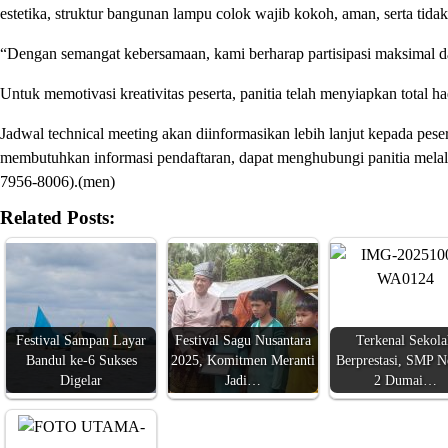
estetika, struktur bangunan lampu colok wajib kokoh, aman, serta tid
“Dengan semangat kebersamaan, kami berharap partisipasi maksimal d
Untuk memotivasi kreativitas peserta, panitia telah menyiapkan total ha
Jadwal technical meeting akan diinformasikan lebih lanjut kepada pes
membutuhkan informasi pendaftaran, dapat menghubungi panitia mela
7956-8006).(men)
Related Posts:
Festival Sampan Layar
Festival Sagu Nusantara
Terkenal Sekola
Bandul ke-6 Sukses
2025, Komitmen Meranti
Berprestasi, SMP N
Digelar
Jadi…
2 Dumai…