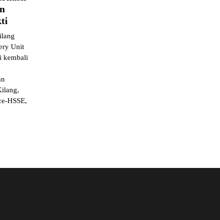
n
ti
lang
ery Unit
i kembali
m
an
Kilang,
ce-HSSE,
e