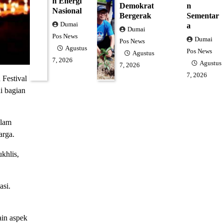
n Energi
Demokrat
n
Nasional
Bergerak
Sementar
Dumai
a
Dumai
Pos News
Dumai
Pos News
Agustus
Pos News
Agustus
7, 2026
Agustus
7, 2026
7, 2026
Festival
i bagian
alam
arga.
khlis,
asi.
ain aspek