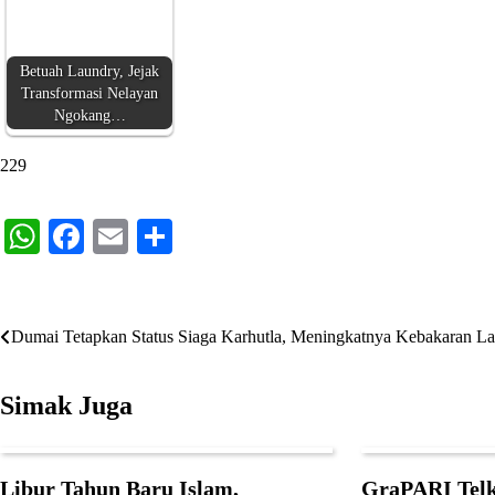
Betuah Laundry, Jejak
Transformasi Nelayan
Ngokang…
229
WhatsApp
Facebook
Email
Share
Navigasi
Dumai Tetapkan Status Siaga Karhutla, Meningkatnya Kebakaran L
pos
Simak Juga
Libur Tahun Baru Islam,
GraPARI Tel