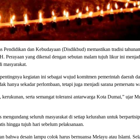
didikan dan Kebudayaan (Disdikbud) memastikan tradisi tahunan 
 Perayaan yang dikenal dengan sebutan malam tujuh likur ini menjad
di masyarakat.
entingnya kegiatan ini sebagai wujud komitmen pemerintah daerah d
ak hanya sekadar perlombaan, tetapi juga menjadi sarana pemersatu w
erukunan, serta semangat toleransi antarwarga Kota Dumai,” ujar Mu
ngundang seluruh masyarakat di setiap kelurahan untuk berpartisip
atis hingga tujuh hari sebelum pelaksanaan.
an bahwa desain lampu colok harus bernuansa Melayu atau Islami. Sel