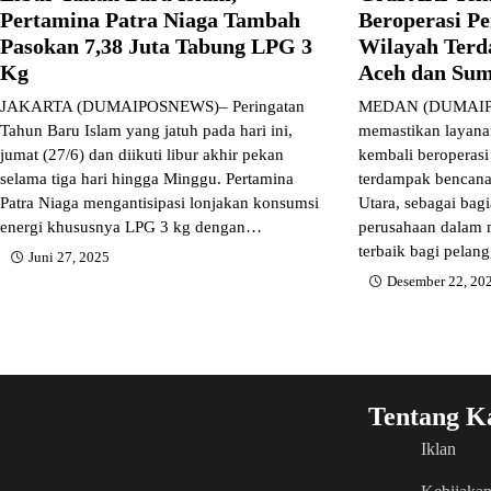
Pertamina Patra Niaga Tambah
Beroperasi P
Pasokan 7,38 Juta Tabung LPG 3
Wilayah Terd
Kg
Aceh dan Sum
JAKARTA (DUMAIPOSNEWS)– Peringatan
MEDAN (DUMAIPO
Tahun Baru Islam yang jatuh pada hari ini,
memastikan layana
jumat (27/6) dan diikuti libur akhir pekan
kembali beroperasi
selama tiga hari hingga Minggu. Pertamina
terdampak bencana
Patra Niaga mengantisipasi lonjakan konsumsi
Utara, sebagai bag
energi khususnya LPG 3 kg dengan…
perusahaan dalam
terbaik bagi pela
Juni 27, 2025
Desember 22, 20
Tentang K
Iklan