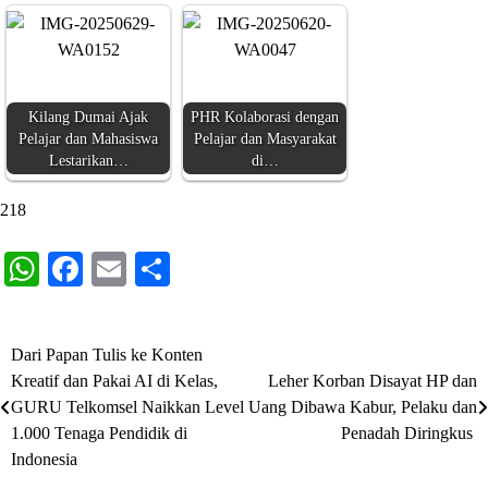
Kilang Dumai Ajak
PHR Kolaborasi dengan
Pelajar dan Mahasiswa
Pelajar dan Masyarakat
Lestarikan…
di…
218
WhatsApp
Facebook
Email
Share
Dari Papan Tulis ke Konten
Navigasi
Kreatif dan Pakai AI di Kelas,
Leher Korban Disayat HP dan
pos
GURU Telkomsel Naikkan Level
Uang Dibawa Kabur, Pelaku dan
1.000 Tenaga Pendidik di
Penadah Diringkus
Indonesia