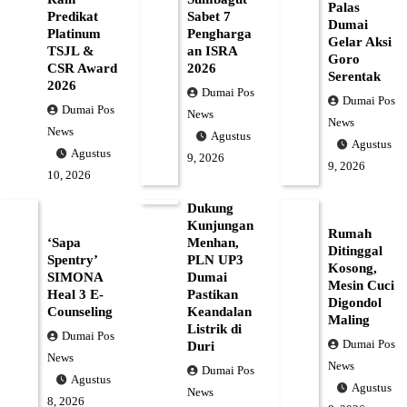
Palas
Predikat
Sabet 7
Dumai
Platinum
Pengharga
Gelar Aksi
TSJL &
an ISRA
Goro
CSR Award
2026
Serentak
2026
Dumai Pos
Dumai Pos
Dumai Pos
News
News
News
Agustus
Agustus
Agustus
9, 2026
9, 2026
10, 2026
Dukung
Kunjungan
Rumah
‘Sapa
Menhan,
Ditinggal
Spentry’
PLN UP3
Kosong,
SIMONA
Dumai
Mesin Cuci
Heal 3 E-
Pastikan
Digondol
Counseling
Keandalan
Maling
Listrik di
Dumai Pos
Dumai Pos
Duri
News
News
Dumai Pos
Agustus
Agustus
News
8, 2026