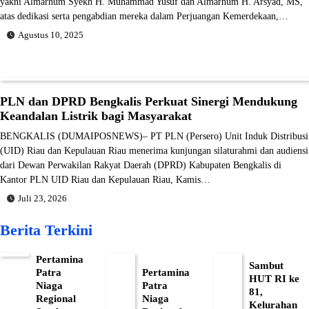
yakni Almarhum Syekh H. Muhammad Yusuf dan Almarhum H. Arsyad, MS,
atas dedikasi serta pengabdian mereka dalam Perjuangan Kemerdekaan,…
Agustus 10, 2025
PLN dan DPRD Bengkalis Perkuat Sinergi Mendukung
Keandalan Listrik bagi Masyarakat
BENGKALIS (DUMAIPOSNEWS)– PT PLN (Persero) Unit Induk Distribusi
(UID) Riau dan Kepulauan Riau menerima kunjungan silaturahmi dan audiensi
dari Dewan Perwakilan Rakyat Daerah (DPRD) Kabupaten Bengkalis di
Kantor PLN UID Riau dan Kepulauan Riau, Kamis…
Juli 23, 2026
Berita Terkini
Pertamina
Sambut
Patra
Pertamina
HUT RI ke
Niaga
Patra
81,
Regional
Niaga
Kelurahan