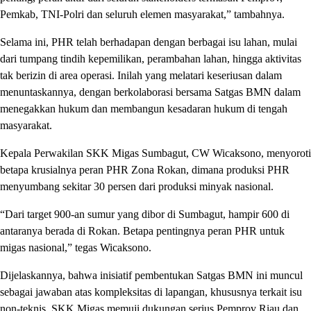
Pemkab, TNI-Polri dan seluruh elemen masyarakat,” tambahnya.
Selama ini, PHR telah berhadapan dengan berbagai isu lahan, mulai
dari tumpang tindih kepemilikan, perambahan lahan, hingga aktivitas
tak berizin di area operasi. Inilah yang melatari keseriusan dalam
menuntaskannya, dengan berkolaborasi bersama Satgas BMN dalam
menegakkan hukum dan membangun kesadaran hukum di tengah
masyarakat.
Kepala Perwakilan SKK Migas Sumbagut, CW Wicaksono, menyoroti
betapa krusialnya peran PHR Zona Rokan, dimana produksi PHR
menyumbang sekitar 30 persen dari produksi minyak nasional.
“Dari target 900-an sumur yang dibor di Sumbagut, hampir 600 di
antaranya berada di Rokan. Betapa pentingnya peran PHR untuk
migas nasional,” tegas Wicaksono.
Dijelaskannya, bahwa inisiatif pembentukan Satgas BMN ini muncul
sebagai jawaban atas kompleksitas di lapangan, khususnya terkait isu
non-teknis. SKK Migas memuji dukungan serius Pemprov Riau dan