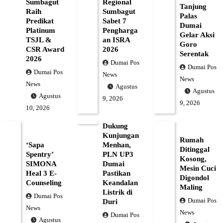
Sumbagut
Regional
Tanjung
Raih
Sumbagut
Palas
Predikat
Sabet 7
Dumai
Platinum
Pengharga
Gelar Aksi
TSJL &
an ISRA
Goro
CSR Award
2026
Serentak
2026
Dumai Pos
Dumai Pos
Dumai Pos
News
News
News
Agustus
Agustus
Agustus
9, 2026
9, 2026
10, 2026
Dukung
Kunjungan
Rumah
‘Sapa
Menhan,
Ditinggal
Spentry’
PLN UP3
Kosong,
SIMONA
Dumai
Mesin Cuci
Heal 3 E-
Pastikan
Digondol
Counseling
Keandalan
Maling
Listrik di
Dumai Pos
Dumai Pos
Duri
News
News
Dumai Pos
Agustus