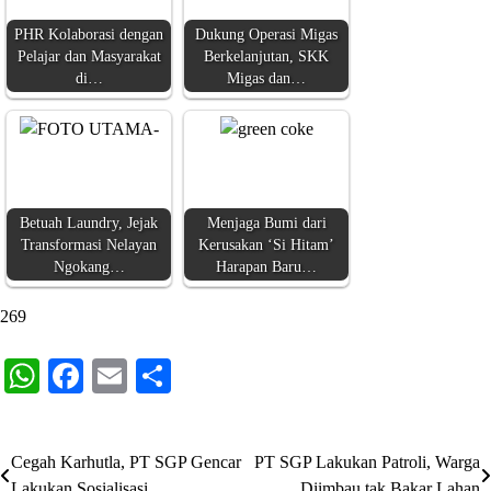
PHR Kolaborasi dengan
Dukung Operasi Migas
Pelajar dan Masyarakat
Berkelanjutan, SKK
di…
Migas dan…
Betuah Laundry, Jejak
Menjaga Bumi dari
Transformasi Nelayan
Kerusakan ‘Si Hitam’
Ngokang…
Harapan Baru…
269
WhatsApp
Facebook
Email
Share
Cegah Karhutla, PT SGP Gencar
PT SGP Lakukan Patroli, Warga
Navigasi
Lakukan Sosialisasi
Diimbau tak Bakar Lahan