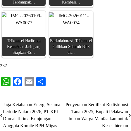
Terdampak…
Kembali…
Telkomsel Hadirkan
Berkolaborasi, Telkomsel
Keandalan Jaringan,
Pulihkan Seluruh BTS
Siapkan 45…
di…
237
WhatsApp
Facebook
Email
Share
Jaga Ketahanan Energi Selama
Penyerahan Sertifikat Redistribusi
Navigasi
Periode Nataru 2026, PT KPI
Tanah 2025, Bupati Pelalawan
pos
Dumai Terima Kunjungan
Imbau Warga Manfaatkan untuk
Anggota Komite BPH Migas
Kesejahteraan