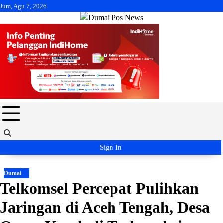
Skip
Jum, Agu 7, 2026
to
content
Sign In
Dumai
Telkomsel Percepat Pulihkan
Jaringan di Aceh Tengah, Desa