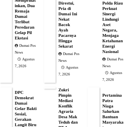
Memprihat
Direstui,
Polda Riau
inkan, Dua
Pria di
Perkuat
Remaja
Dumai Ini
Sinergi
Dumai
Nekat
Lindungi
Terlibat
Bacok
Aset
Peredaran
Ayah
Negara,
Gelap Pil
Pacarnya
Menjaga
Ekstasi
Hingga
Ketahanan
Dumai Pos
Sekarat
Energi
Nasional
News
Dumai Pos
Dumai Pos
Agustus
News
News
7, 2026
Agustus
Agustus
7, 2026
7, 2026
Zukri
DPC
Pimpin
Pertamina
Demokrat
Mediasi
Patra
Dumai
Konflik
Niaga
Gelar Bakti
Agraria
Salurkan
Sosial,
Desa Mak
Bantuan
Gerakan
Teduh dan
Masyaraka
Langit Biru