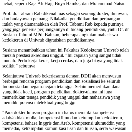
hebat, seperti Raja Ali Haji, Buya Hamka, dan Mohammad Natsir.
Prof. dr. Tabrani Rab dikenal luas sebagai seorang dokter, ilmuwan,
dan budayawan pejuang. Nilai-nilai pendidikan dan perjuangan
itulah yang diamanahkan oleh Prof. Tabrani Rab kepada putrinya,
yang juga penerus perjuangannya di bidang pendidikan, yaitu Dr. dr.
Susiana Tabrani MPd. Bahkan, beberapa angkatan mahasiswa
kedokteran di Univrab digratiskan pendidikannya.
Susiana menambahkan tahun ini Fakultas Kedokteran Univrab telah
meraih prestasi akreditasi unggul. “Ini capaian yang sangat tidak
mudah. Perlu kerja keras, kerja cerdas, dan juga biaya yang tidak
sedikit,” sebutnya.
Selanjutnya Univrab bekerjasama dengan DDII akan menyusun
berbagai rencana program pendidikan dan sosialisasi ke seluruh
Indonesia dan negara-negara tetangga. Selain memerlukan dana
yang tidak kecil, program pendidikan dokter-ulama ini juga
memerlukan tenaga pendidik yang unggul dan mahasiswa yang
memiliki potensi intelektual yang tinggi.
“Para dokter lulusan program ini harus memiliki kompetensi
adab/akhlak mulia, kompetensi ilmu dan ketrampilan kedokteran,
kompetensi bahasa Inggris dan Arab, kompetensi ulumuddin yang
memadai, ketrampilan komunikasi lisan dan tulisan, serta wawasan