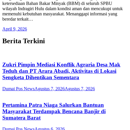
ketersediaan Bahan Bakar Minyak (BBM) di seluruh SPBU
wilayah Indragiri Hulu dalam kondisi aman dan mencukupi untuk
memenuhi kebutuhan masyarakat. Menanggapi informasi yang
beredar terkait…
April 9, 2026
Berita Terkini
Zukri Pimpin Mediasi Konflik Agraria Desa Mak
Teduh dan PT Arara Abadi, Aktivitas di Lokasi
Sengketa Dihentikan Sementara
Dumai Pos News
Agustus 7, 2026
Agustus 7, 2026
Pertamina Patra Niaga Salurkan Bantuan
Masyarakat Terdampak Bencana Banjir di
Sumatera Barat
Dumai Pos News
Agustus 6, 2026