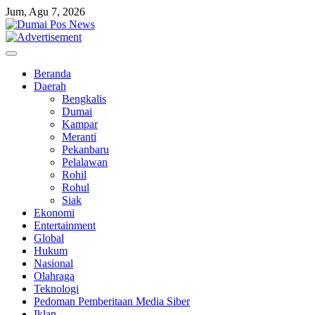
Skip
Jum, Agu 7, 2026
to
content
Beranda
Daerah
Bengkalis
Dumai
Kampar
Meranti
Pekanbaru
Pelalawan
Rohil
Rohul
Siak
Ekonomi
Entertainment
Global
Hukum
Nasional
Olahraga
Teknologi
Pedoman Pemberitaan Media Siber
Iklan