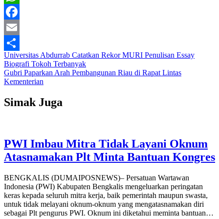
WhatsApp
Facebook
Email
Navigasi
Universitas Abdurrab Catatkan Rekor MURI Penulisan Essay
Share
Biografi Tokoh Terbanyak
pos
Gubri Paparkan Arah Pembangunan Riau di Rapat Lintas
Kementerian
Simak Juga
PWI Imbau Mitra Tidak Layani Oknum
Atasnamakan Plt Minta Bantuan Kongres
BENGKALIS (DUMAIPOSNEWS)– Persatuan Wartawan
Indonesia (PWI) Kabupaten Bengkalis mengeluarkan peringatan
keras kepada seluruh mitra kerja, baik pemerintah maupun swasta,
untuk tidak melayani oknum-oknum yang mengatasnamakan diri
sebagai Plt pengurus PWI. Oknum ini diketahui meminta bantuan…