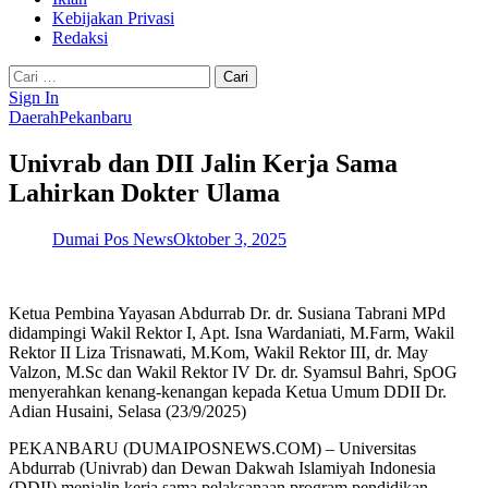
Kebijakan Privasi
Redaksi
Cari
untuk:
Sign In
Daerah
Pekanbaru
Univrab dan DII Jalin Kerja Sama
Lahirkan Dokter Ulama
Dumai Pos News
Oktober 3, 2025
Ketua Pembina Yayasan Abdurrab Dr. dr. Susiana Tabrani MPd
didampingi Wakil Rektor I, Apt. Isna Wardaniati, M.Farm, Wakil
Rektor II Liza Trisnawati, M.Kom, Wakil Rektor III, dr. May
Valzon, M.Sc dan Wakil Rektor IV Dr. dr. Syamsul Bahri, SpOG
menyerahkan kenang-kenangan kepada Ketua Umum DDII Dr.
Adian Husaini, Selasa (23/9/2025)
PEKANBARU (DUMAIPOSNEWS.COM) – Universitas
Abdurrab (Univrab) dan Dewan Dakwah Islamiyah Indonesia
(DDII) menjalin kerja sama pelaksanaan program pendidikan