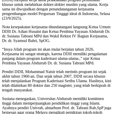
khusus untuk melahirkan dokter-dokter muslim yang ulama. Kerja
sama ini diwujudkan dengan penandatanganan kerjasama
pengembangan model Perguruan Tingggi ideal di Indonesia, Selasa
(23/9/2025).
Nota kesepakatan kerjasama ditandatangani langsung Ketua Umum
DDII Dr. Adian Husaini dan Ketua Pembina Yayasan Abdurrab Dr.
dr. Susiana Tabrani MPd dan Wakil Rektor IV Bagian Kerjasama,
Dr. dr. Syamsul Bahri, SpOG.
“Insya Allah program ini akan mulai berjalan tahun 2026.
Kerjasama ini sangat strategis, karena DDII memiliki pengalaman
panjang dalam program kaderisasi ulama-ulama.,” ujar Ketua
Pembina Yayasan Abdurrab Dr. dr. Susiana Tabrani MPd.
Pendiri DDII, Mohammad Natsir telah merintis program ini sejak
akhir tahun 1960-an. Dan sejak tahun 2007, DDII secara khusus
telah menjalankan Program Kaderisasi Seribu Ulama. Hasilnya, kini
telah dilahirkan 80 doktor dan 250 magister, yang telah berkiprah di
tengah masyarakat.
Susiana menegaskan, Universitas Abdurrab memiliki komitmen
tinggi dalam memperjuangkan pendidikan tinggi yang Islami.
Ayahnya pendiri Univrab, almarhum Prof. dr. Tabrani Rab,SpP juga
berpesan agar orang Melayu mengikuti pemikiran tokoh-tokoh