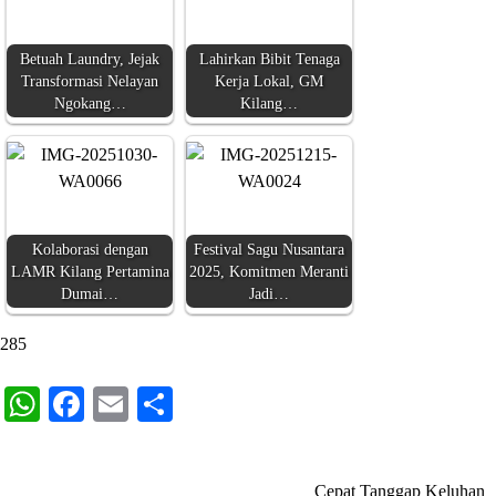
Betuah Laundry, Jejak
Lahirkan Bibit Tenaga
Transformasi Nelayan
Kerja Lokal, GM
Ngokang…
Kilang…
Kolaborasi dengan
Festival Sagu Nusantara
LAMR Kilang Pertamina
2025, Komitmen Meranti
Dumai…
Jadi…
285
WhatsApp
Facebook
Email
Share
Cepat Tanggap Keluhan