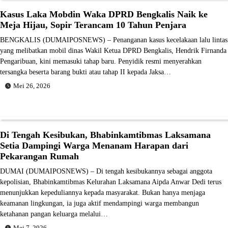
Kasus Laka Mobdin Waka DPRD Bengkalis Naik ke
Meja Hijau, Sopir Terancam 10 Tahun Penjara
BENGKALIS (DUMAIPOSNEWS) – Penanganan kasus kecelakaan lalu lintas
yang melibatkan mobil dinas Wakil Ketua DPRD Bengkalis, Hendrik Firnanda
Pengaribuan, kini memasuki tahap baru. Penyidik resmi menyerahkan
tersangka beserta barang bukti atau tahap II kepada Jaksa…
Mei 26, 2026
Di Tengah Kesibukan, Bhabinkamtibmas Laksamana
Setia Dampingi Warga Menanam Harapan dari
Pekarangan Rumah
DUMAI (DUMAIPOSNEWS) – Di tengah kesibukannya sebagai anggota
kepolisian, Bhabinkamtibmas Kelurahan Laksamana Aipda Anwar Dedi terus
menunjukkan kepeduliannya kepada masyarakat. Bukan hanya menjaga
keamanan lingkungan, ia juga aktif mendampingi warga membangun
ketahanan pangan keluarga melalui…
Mei 7, 2026