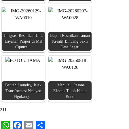
Imigrasi Resmikan Unit
Bupati Resmikan Taman
Layanan Paspor di Mal
Kreatif Binuang Sakti
Ciputra…
Desa Segati
Betuah Laundry, Jejak
“Menjual” Pesona
Transformasi Nelayan
Eksotis Tujuh Hantu
Ngokang…
Bono
211
WhatsApp
Facebook
Email
Share