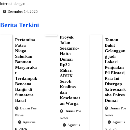
internet dengan…
Desember 14, 2025
Berita Terkini
Proyek
Pertamina
Taman
Jalan
Patra
Bukit
Soekarno-
Niaga
Gelanggan
Hatta
Salurkan
g jadi
Dumai
Bantuan
Lokasi
Rp32
Masyaraka
Penjualan
Miliar,
t
Pil Ekstasi,
ARUK
Terdampak
Pria Ini
Soroti
Bencana
Disergap
Kualitas
Banjir di
Satresnark
dan
Sumatera
oba Polres
Keselamat
Barat
Dumai
an Warga
Dumai Pos
Dumai Pos
Dumai Pos
News
News
News
Agustus
Agustus
Agustus
6, 2026
6, 2026