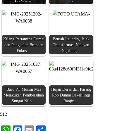
Ibukota,…
…
Kilang Pertamina Dumai
Betuah Laundry, Jejak
dan Pangkalan Brandan
Transformasi Nelayan
Fokus…
Ngokang…
Baru PT Musim Mas
Hujan Deras dan Pasang
Melakukan Pembersihan
Rob Dumai Dikelilingi
Sungai Nilo…
Banjir,…
512
WhatsApp
Facebook
Email
Share