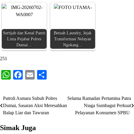
Sertijab dan Kenal Pamit
Betuah Laundry, Jejak
Lima Pejabat Polres
Transformasi Nelayan
Dumai…
Ngokang…
251
WhatsApp
Facebook
Email
Share
Patroli Asmara Subuh Polres
Selama Ramadan Pertamina Patra
Navigasi
Dumai, Sasaran Aksi Meresahkan
Niaga Sumbagut Perkuat
pos
Balap Liar dan Tawuran
Pelayanan Konsumen SPBU
Simak Juga