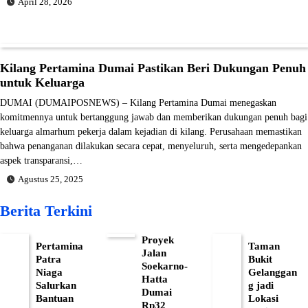
April 28, 2026
Kilang Pertamina Dumai Pastikan Beri Dukungan Penuh
untuk Keluarga
DUMAI (DUMAIPOSNEWS) – Kilang Pertamina Dumai menegaskan
komitmennya untuk bertanggung jawab dan memberikan dukungan penuh bagi
keluarga almarhum pekerja dalam kejadian di kilang. Perusahaan memastikan
bahwa penanganan dilakukan secara cepat, menyeluruh, serta mengedepankan
aspek transparansi,…
Agustus 25, 2025
Berita Terkini
Proyek
Pertamina
Taman
Jalan
Patra
Bukit
Soekarno-
Niaga
Gelanggan
Hatta
Salurkan
g jadi
Dumai
Bantuan
Lokasi
Rp32