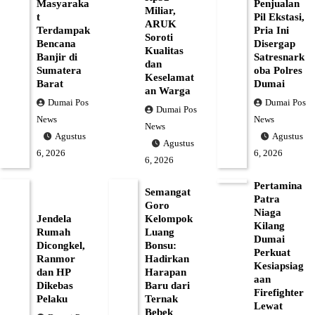
Masyaraka
Penjualan
Miliar,
t
Pil Ekstasi,
ARUK
Terdampak
Pria Ini
Soroti
Bencana
Disergap
Kualitas
Banjir di
Satresnark
dan
Sumatera
oba Polres
Keselamat
Barat
Dumai
an Warga
Dumai Pos
Dumai Pos
Dumai Pos
News
News
News
Agustus
Agustus
Agustus
6, 2026
6, 2026
6, 2026
Pertamina
Semangat
Patra
Goro
Niaga
Jendela
Kelompok
Kilang
Rumah
Luang
Dumai
Dicongkel,
Bonsu:
Perkuat
Ranmor
Hadirkan
Kesiapsiag
dan HP
Harapan
aan
Dikebas
Baru dari
Firefighter
Pelaku
Ternak
Lewat
Bebek