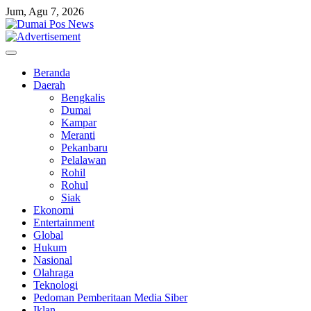
Skip
Jum, Agu 7, 2026
to
content
Beranda
Daerah
Bengkalis
Dumai
Kampar
Meranti
Pekanbaru
Pelalawan
Rohil
Rohul
Siak
Ekonomi
Entertainment
Global
Hukum
Nasional
Olahraga
Teknologi
Pedoman Pemberitaan Media Siber
Iklan