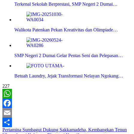
Terkenal Sekolah Berprestasi, SMP Negeri 2 Dumai…
Walikota Patenkan Pekan Kreativitas dan Olimpiade…
SMP Negeri 2 Dumai Gelar Pentas Seni dan Pelepasan…
Betuah Laundry, Jejak Transformasi Nelayan Ngokang…
227
WhatsApp
Facebook
Email
Navigasi
Pertamina Sumbagut Dukung Sakkamadeha, Kembangkan Tenun
Share