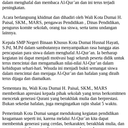
dalam menghafal dan membaca Al-Qur’an dan ini terus terjadi
peningkatan.
Acara berlangsung khidmat dan dihadiri oleh Wali Kota Dumai H.
Paisal, SKM., MARS, pengawas Pendidikan , Dinas Pendidikan,
pengurus komite sekolah, orang tua siswa, serta tamu undangan
lainnya.
Kepala SMP Negeri Binaan Khusus Kota Dumai Husnal Hayati,
S.Pd, M.Pd dalam sambutannya menyampaikan rasa bangga atas
pencapaian para siswa dalam menghafal Al-Qur’an. Ia berharap
kegiatan ini dapat menjadi motivasi bagi seluruh peserta didik untuk
terus mencintai dan mengamalkan nilai-nilai Al-Qur’an dalam
kehidupan sehari-hari. Wisuda ini menjadi bukti semangat siswa
dalam mencintai dan menjaga Al-Qur’an dan hafalan yang diraih
terus dijaga dan diamalkan.
Sementara itu, Wali Kota Dumai H. Paisal, SKM., MARS
memberikan apresiasi kepada pihak sekolah yang terus berkomitmen
mencetak generasi Qurani yang berakhlak mulia dan berprestasi.
Bukan sekedar hafalan, juga mengingatkan rajin shalat 5 waktu.
Pemerintah Kota Dumai sangat mendukung kegiatan pendidikan
keagamaan seperti ini, karena melalui Al-Qur’an kita dapat
membentuk generasi yang cerdas, berkarakter, berakhlak mulia, dan