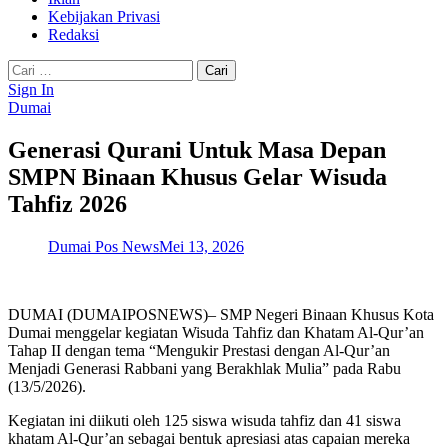
Kebijakan Privasi
Redaksi
Cari
untuk:
Sign In
Dumai
Generasi Qurani Untuk Masa Depan
SMPN Binaan Khusus Gelar Wisuda
Tahfiz 2026
Dumai Pos News
Mei 13, 2026
DUMAI (DUMAIPOSNEWS)– SMP Negeri Binaan Khusus Kota
Dumai menggelar kegiatan Wisuda Tahfiz dan Khatam Al-Qur’an
Tahap II dengan tema “Mengukir Prestasi dengan Al-Qur’an
Menjadi Generasi Rabbani yang Berakhlak Mulia” pada Rabu
(13/5/2026).
Kegiatan ini diikuti oleh 125 siswa wisuda tahfiz dan 41 siswa
khatam Al-Qur’an sebagai bentuk apresiasi atas capaian mereka