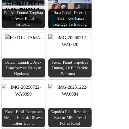
Pol Air Dumai Tangkap
Rasa Peduli Disertai
6 Awak Kapal,
Aksi, Kesehatan
Terlibat…
Tetangga Terlindungi
Betuah Laundry, Jejak
Kenal Pamit Kapolres
Transformasi Nelayan
Dumai, AKBP Fatikh:
Ngokang…
Bersama…
Kapal Hasil Rampasan
Kapolda Riau Resmikan
Negara Hendak Dibawa
Kantor MPP Presisi
Kabur Dua…
Polres Rohil