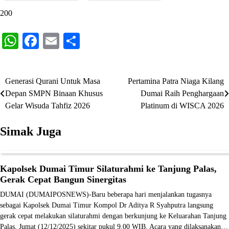
200
WhatsApp
Facebook
Email
Share
Generasi Qurani Untuk Masa
Pertamina Patra Niaga Kilang
Navigasi
Depan SMPN Binaan Khusus
Dumai Raih Penghargaan
pos
Gelar Wisuda Tahfiz 2026
Platinum di WISCA 2026
Simak Juga
Kapolsek Dumai Timur Silaturahmi ke Tanjung Palas,
Gerak Cepat Bangun Sinergitas
DUMAI (DUMAIPOSNEWS)-Baru beberapa hari menjalankan tugasnya
sebagai Kapolsek Dumai Timur Kompol Dr Aditya R Syahputra langsung
gerak cepat melakukan silaturahmi dengan berkunjung ke Keluarahan Tanjung
Palas, Jumat (12/12/2025) sekitar pukul 9.00 WIB. Acara yang dilaksanakan…