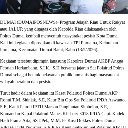
DUMAI (DUMAIPOSNEWS)- Program Jelajah Riau Untuk Rakyat
atau JALUR yang digagas oleh Kapolda Riau dilaksanakan oleh
Polres Dumai kembali menyentuh masyarakat pesisir Kota Dumai.
Kali ini kegiatan dipusatkan di kawasan TPI Purnama, Kelurahan
Purnama, Kecamatan Dumai Barat, Rabu (13/5/2026).
Kegiatan tersebut dipimpin langsung Kapolres Dumai AKBP Angga
Febrian Herlambang, S.I.K., S.H bersama jajaran Sat Polairud Polres
Dumai sebagai bentuk pelayanan publik humanis bagi masyarakat
wilayah perairan dan pesisir.
Turut hadir dalam kegiatan itu Kasat Polairud Polres Dumai AKP
Ronni T.M. Sitinjak, S.E, Kaur Bin Ops Sat Polairud IPDA Aswanto,
S.E, Kanit Patroli IPTU Marson Pangihutan Simbolon, S.E,
Komandan Kapal Polairud Mabes KP Lory 3018 IPDA Capt. Kadek
Hadi Prama Arta, SST.Pel., M.M, Ps Kasi Dokkes Polres Dumai
AIPDA Didit Yudistira, S.A.P, Ps Kanit Gakkum Sat Polairud AIPTU