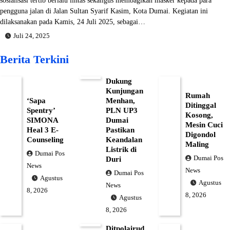
pengguna jalan di Jalan Sultan Syarif Kasim, Kota Dumai. Kegiatan ini
dilaksanakan pada Kamis, 24 Juli 2025, sebagai…
Juli 24, 2025
Berita Terkini
Dukung
Kunjungan
Rumah
‘Sapa
Menhan,
Ditinggal
Spentry’
PLN UP3
Kosong,
SIMONA
Dumai
Mesin Cuci
Heal 3 E-
Pastikan
Digondol
Counseling
Keandalan
Maling
Listrik di
Dumai Pos
Dumai Pos
Duri
News
News
Dumai Pos
Agustus
Agustus
News
8, 2026
8, 2026
Agustus
8, 2026
Ditpolairud