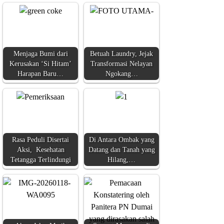
Menjaga Bumi dari
Betuah Laundry, Jejak
Kerusakan ‘Si Hitam’
Transformasi Nelayan
Harapan Baru…
Ngokang…
Rasa Peduli Disertai
Di Antara Ombak yang
Aksi, Kesehatan
Datang dan Tanah yang
Tetangga Terlindungi
Hilang,…