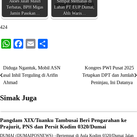
Akses Jalan Masih
Sempat Memanas di
Terbatas, BPH Migas
Lahan PT EUP Dumai,
Jamin Pasokan…
Ahli Waris…
424
WhatsApp
Facebook
Email
Share
Diduga Ngantuk, Mobil ASN
Kongres PWI Pusat 2025
Navigasi
asal Inhil Terguling di Arifin
Tetapkan DPT dan Jumlah
pos
Ahmad
Peninjau, Ini Datanya
Simak Juga
Pangdam XIX/Tuanku Tambusai Beri Pengarahan ke
Prajurit, PNS dan Persit Kodim 0320/Dumai
DUMAI (DUMAIPOSNEWS) –Bertempat di Aula Kodim 0320/Dumai Jalan