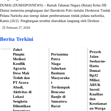
DUMAI (DUMAIPOSNEWS) – Rumah Tahanan Negara (Rutan) Kelas IIB
Dumai menerima penghargaan dari Bareskrim Polri melalui Direktorat Tindak
Pidana Narkoba atas sinergi dalam pemberantasan tindak pidana narkotika,
Kamis (26/2). Penghargaan tersebut diserahkan langsung oleh Direktur…
Februari 27, 2026
Berita Terkini
Zukri
Proyek
Pimpin
Pertamina
Jalan
Mediasi
Patra
Soekarno-
Konflik
Niaga
Hatta
Agraria
Salurkan
Dumai
Desa Mak
Bantuan
Rp32
Teduh dan
Masyaraka
Miliar,
PT Arara
t
ARUK
Abadi,
Terdampak
Soroti
Aktivitas di
Bencana
Kualitas
Lokasi
Banjir di
dan
Sengketa
Sumatera
Keselamat
Dihentikan
Barat
an Warga
Sementara