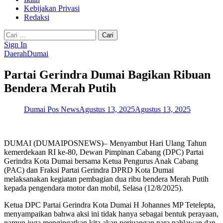
Kebijakan Privasi
Redaksi
Cari
untuk:
Sign In
Daerah
Dumai
Partai Gerindra Dumai Bagikan Ribuan
Bendera Merah Putih
Dumai Pos News
Agustus 13, 2025
Agustus 13, 2025
DUMAI (DUMAIPOSNEWS)– Menyambut Hari Ulang Tahun
kemerdekaan RI ke-80, Dewan Pimpinan Cabang (DPC) Partai
Gerindra Kota Dumai bersama Ketua Pengurus Anak Cabang
(PAC) dan Fraksi Partai Gerindra DPRD Kota Dumai
melaksanakan kegiatan pembagian dua ribu bendera Merah Putih
kepada pengendara motor dan mobil, Selasa (12/8/2025).
Ketua DPC Partai Gerindra Kota Dumai H Johannes MP Tetelepta,
menyampaikan bahwa aksi ini tidak hanya sebagai bentuk perayaan,
namun juga mengingatkan kita akan perjuangan para pahlawan dan