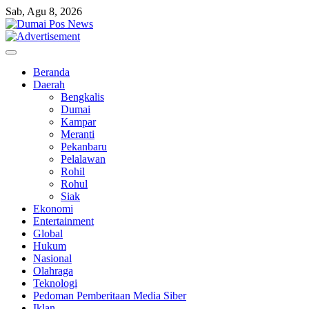
Skip
Sab, Agu 8, 2026
to
content
Beranda
Daerah
Bengkalis
Dumai
Kampar
Meranti
Pekanbaru
Pelalawan
Rohil
Rohul
Siak
Ekonomi
Entertainment
Global
Hukum
Nasional
Olahraga
Teknologi
Pedoman Pemberitaan Media Siber
Iklan