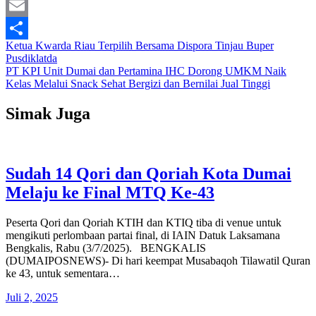
Facebook
Email
Navigasi
Ketua Kwarda Riau Terpilih Bersama Dispora Tinjau Buper
Share
Pusdiklatda
pos
PT KPI Unit Dumai dan Pertamina IHC Dorong UMKM Naik
Kelas Melalui Snack Sehat Bergizi dan Bernilai Jual Tinggi
Simak Juga
Sudah 14 Qori dan Qoriah Kota Dumai
Melaju ke Final MTQ Ke-43
Peserta Qori dan Qoriah KTIH dan KTIQ tiba di venue untuk
mengikuti perlombaan partai final, di IAIN Datuk Laksamana
Bengkalis, Rabu (3/7/2025). BENGKALIS
(DUMAIPOSNEWS)- Di hari keempat Musabaqoh Tilawatil Quran
ke 43, untuk sementara…
Juli 2, 2025