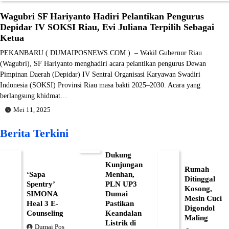
Wagubri SF Hariyanto Hadiri Pelantikan Pengurus
Depidar IV SOKSI Riau, Evi Juliana Terpilih Sebagai
Ketua
PEKANBARU ( DUMAIPOSNEWS.COM ) – Wakil Gubernur Riau
(Wagubri), SF Hariyanto menghadiri acara pelantikan pengurus Dewan
Pimpinan Daerah (Depidar) IV Sentral Organisasi Karyawan Swadiri
Indonesia (SOKSI) Provinsi Riau masa bakti 2025–2030. Acara yang
berlangsung khidmat…
Mei 11, 2025
Berita Terkini
Dukung
Kunjungan
Rumah
‘Sapa
Menhan,
Ditinggal
Spentry’
PLN UP3
Kosong,
SIMONA
Dumai
Mesin Cuci
Heal 3 E-
Pastikan
Digondol
Counseling
Keandalan
Maling
Listrik di
Dumai Pos