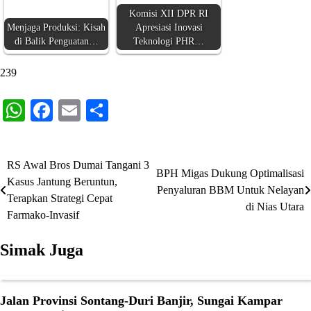
Komisi XII DPR RI
Menjaga Produksi: Kisah
Apresiasi Inovasi
di Balik Penguatan…
Teknologi PHR…
239
WhatsApp
Facebook
Email
Share
RS Awal Bros Dumai Tangani 3
Navigasi
BPH Migas Dukung Optimalisasi
Kasus Jantung Beruntun,
Penyaluran BBM Untuk Nelayan
pos
Terapkan Strategi Cepat
di Nias Utara
Farmako-Invasif
Simak Juga
Jalan Provinsi Sontang-Duri Banjir, Sungai Kampar