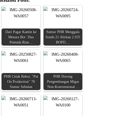
Related Posts:
Dari Pagar Kantin ke
Sumur PHR Menggala
Menara Bor: Dua
South-21 Alirkan 2.035
Pemuda Riau…
BOPD,…
PHR Cetak Rekor, "Put
PHR Dorong
On Production" 70
Pengembangan Migas
Sumur Sebulan
Non-Konvensional…