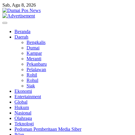
Skip
Sab, Agu 8, 2026
to
content
Beranda
Daerah
Bengkalis
Dumai
Kampar
Meranti
Pekanbaru
Pelalawan
Rohil
Rohul
Siak
Ekonomi
Entertainment
Global
Hukum
Nasional
Olahraga
Teknologi
Pedoman Pemberitaan Media Siber
Iklan