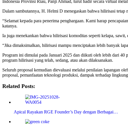
Indonesia Provinsi Riau, Panji Ahmad, turut hadir secara virtual mel
Dalam sambutannya, H. Helmi D menegaskan bahwa hilirisasi tetap 
“Selamat kepada para penerima penghargaan. Kami harap pencapaian i
katanya.
Ia juga menekankan bahwa hilirisasi komoditas seperti kelapa, sawit
“Jika dimaksimalkan, hilirisasi mampu menciptakan lebih banyak lapa
Program ini dimulai pada Januari 2025 dan diikuti oleh lebih dari 4
program hilirisasi yang telah, sedang, atau akan dilaksanakan.
Seluruh proposal kemudian dievaluasi melalui penilaian lapangan oleh 
proposal, pemanfaatan teknologi produksi, dampak terhadap lingkun
Related Posts:
Apical Rayakan RGE Founder’s Day dengan Berbagai…