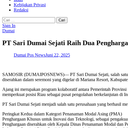
Kebijakan Privasi
Redaksi
Cari
untuk:
Sign In
Dumai
PT Sari Dumai Sejati Raih Dua Pengharga
Dumai Pos News
Juni 22, 2025
SAMOSIR (DUMAIPOSNEWS)— PT Sari Dumai Sejati, salah satu unit 
diserahkan dalam seremoni yang digelar di Mariana Resort, Kabupate
Ajang ini merupakan program kolaboratif antara Pemerintah Provinsi R
memperkuat posisi Riau sebagai pusat pengolahan berkelanjutan di In
PT Sari Dumai Sejati menjadi salah satu perusahaan yang berhasil me
Peringkat Kedua dalam Kategori Penanaman Modal Asing (PMA)
Penghargaan Khusus untuk Inovasi dan Teknologi, sebagai pengakuan 
Penghargaan diserahkan oleh Kepala Dinas Penanaman Modal dan Pe