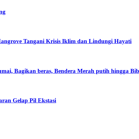
ng
ngrove Tangani Krisis Iklim dan Lindungi Hayati
mai, Bagikan beras, Bendera Merah putih hingga Bi
ran Gelap Pil Ekstasi