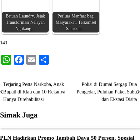
Betuah Laundry, Jejak
Perluas Manfaat bagi
Transformasi Nelayan
Masyarakat, Telkomsel
Ngokang…
Salurkan…
141
WhatsApp
Facebook
Email
Share
Terjaring Pesta Narkoba, Anak
Polisi di Dumai Sergap Dua
Navigasi
Bupati di Riau dan 10 Rekanya
Pengedar, Puluhan Paket Sabu
pos
Hanya Direhabilitasi
dan Ekstasi Disita
Simak Juga
PLN Hadirkan Promo Tambah Daya 50 Persen, Spesial