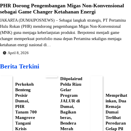
PHR Dorong Pengembangan Migas Non-Konvensional
sebagai Game Changer Ketahanan Energi
JAKARTA (DUMAIPOSNEWS) – Sebagai langkah strategis, PT Pertamina
Hulu Rokan (PHR) mendorong pengembangan Migas Non-Konvensional
(MNK) guna menjaga keberlanjutan produksi. Berpotensi menjadi game
changer memperkuat portofolio masa depan Pertamina sekaligus menjaga
ketahanan energi nasional di…
April 8, 2026
Berita Terkini
Ditpolairud
Perkokoh
Polda Riau
Benteng
Gelar
Pesisir
Program
Memprihat
Dumai,
JALUR di
inkan, Dua
PHR
Dumai,
Remaja
Tanam 700
Bagikan
Dumai
Mangrove
beras,
Terlibat
Tangani
Bendera
Peredaran
Krisis
Merah
Gelap Pil