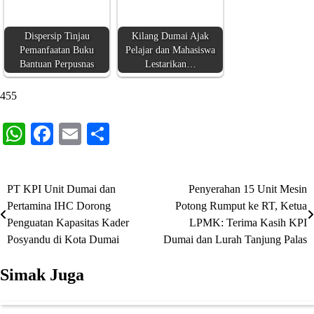
Dispersip Tinjau
Kilang Dumai Ajak
Pemanfaatan Buku
Pelajar dan Mahasiswa
Bantuan Perpusnas
Lestarikan…
455
WhatsApp
Facebook
Email
Share
PT KPI Unit Dumai dan
Penyerahan 15 Unit Mesin
Navigasi
Pertamina IHC Dorong
Potong Rumput ke RT, Ketua
pos
Penguatan Kapasitas Kader
LPMK: Terima Kasih KPI
Posyandu di Kota Dumai
Dumai dan Lurah Tanjung Palas
Simak Juga