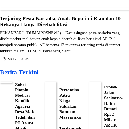
Terjaring Pesta Narkoba, Anak Bupati di Riau dan 10
Rekanya Hanya Direhabilitasi
PEKANBARU (DUMAIPOSNEWS) – Kasus dugaan pesta narkoba yang
disebut-sebut melibatkan anak kepala daerah di Riau berinisial AF (21)
menjadi sorotan publik. AF bersama 12 rekannya terjaring razia di tempat
hiburan malam (THM) di Pekanbaru, Sabtu…
Mei 29, 2026
Berita Terkini
Zukri
Proyek
Pimpin
Pertamina
Jalan
Mediasi
Patra
Soekarno-
Konflik
Niaga
Hatta
Agraria
Salurkan
Dumai
Desa Mak
Bantuan
Rp32
Teduh dan
Masyaraka
Miliar,
PT Arara
t
ARUK
Abadi,
Terdampak