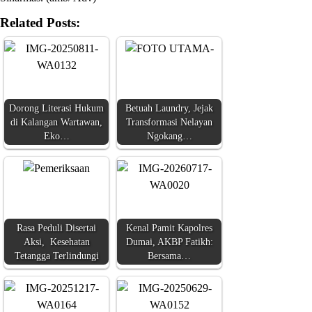
Related Posts:
Dorong Literasi Hukum
Betuah Laundry, Jejak
di Kalangan Wartawan,
Transformasi Nelayan
Eko…
Ngokang…
Rasa Peduli Disertai
Kenal Pamit Kapolres
Aksi, Kesehatan
Dumai, AKBP Fatikh:
Tetangga Terlindungi
Bersama…