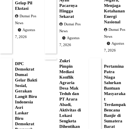
Ayah
Negara,
Gelap Pil
Pacarnya
Menjaga
Ekstasi
Hingga
Ketahanan
Dumai Pos
Sekarat
Energi
Nasional
News
Dumai Pos
Dumai Pos
Agustus
News
News
7, 2026
Agustus
Agustus
7, 2026
7, 2026
Zukri
DPC
Pimpin
Pertamina
Demokrat
Mediasi
Patra
Dumai
Konflik
Niaga
Gelar Bakti
Agraria
Salurkan
Sosial,
Desa Mak
Bantuan
Gerakan
Teduh dan
Masyaraka
Langit Biru
PT Arara
t
Indonesia
Abadi,
Terdampak
Asri
Aktivitas di
Bencana
Laskar
Lokasi
Banjir di
Biru
Sengketa
Sumatera
Demokrat
Dihentikan
Barat