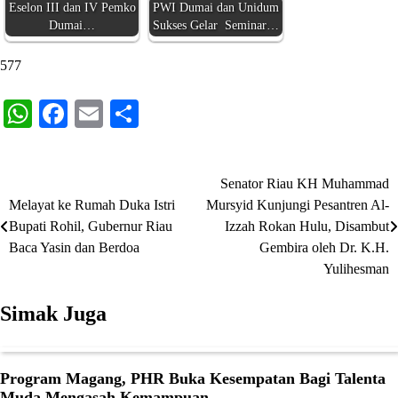
Eselon III dan IV Pemko
PWI Dumai dan Unidum
Dumai…
Sukses Gelar Seminar…
577
WhatsApp
Facebook
Email
Share
Senator Riau KH Muhammad
Navigasi
Melayat ke Rumah Duka Istri
Mursyid Kunjungi Pesantren Al-
pos
Bupati Rohil, Gubernur Riau
Izzah Rokan Hulu, Disambut
Baca Yasin dan Berdoa
Gembira oleh Dr. K.H.
Yulihesman
Simak Juga
Program Magang, PHR Buka Kesempatan Bagi Talenta
Muda Mengasah Kemampuan