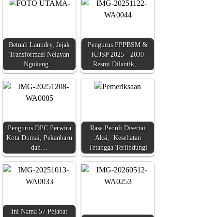
Betuah Laundry, Jejak
Pengurus PPPBSM &
Transformasi Nelayan
KJJSP 2025 - 2030
Ngokang…
Resmi Dilantik,…
Pengurus DPC Perwira
Rasa Peduli Disertai
Kota Dumai, Pekanbaru
Aksi, Kesehatan
dan…
Tetangga Terlindungi
Ini Nama 57 Pejabat