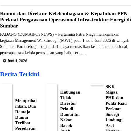
Komut dan Direktur Kelelembagaan & Kepatuhan PPN
Perkuat Pengawasan Operasional Infrastruktur Energi di
Sumbar
PADANG (DUMAIPOSNEWS) – Pertamina Patra Niaga melaksanakan
kegiatan Management Walkthrough (MWT) pada 1 s.d 3 Juni 2026 di wilayah
Sumatera Barat sebagai bagian dari upaya memastikan keandalan operasional,
penerapan tata kelola perusahaan yang baik, serta…
Juni 4, 2026
Berita Terkini
SKK
Hubungan
Migas,
Tidak
PHR dan
Memprihat
Direstui,
Polda Riau
inkan, Dua
Pria di
Perkuat
Remaja
Dumai Ini
Sinergi
Dumai
Nekat
Lindungi
Terlibat
Bacok
Aset
Peredaran