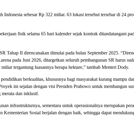
 Indonesia sebesar Rp 322 miliar. 63 lokasi tersebut tersebar di 24 pro
rjaan fisik selama 65 hari kalender sejak kontrak ditandatangani pa
R Tahap II direncanakan dimulai pada bulan September 2025. “Diren
Karena pada Juni 2026, ditargetkan seluruh pembangunan SR harus sud
0 miliar tergantung luasannya berapa hektare,” tambah Menteri Dody.
pendidikan berkualitas, khususnya bagi masyarakat kurang mampu da
l. Proyek ini sejalan dengan visi Presiden Prabowo untuk membangun s
 merata dan inklusif.
an infrastrukturnya, sementara untuk operasionalnya merupakan per
an Kementerian Sosial berjalan dengan baik, sehingga dapat mendukun