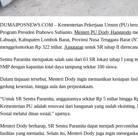
DUMAIPOSNEWS.COM – Kementerian Pekerjaan Umum (PU) berupay
Program Presiden Prabowo Subianto.
Menteri PU Dody Hanggodo
men
Labuapi, Kabupaten Lombok Barat, Provinsi Nusa Tenggara Barat (NT
menggelontorkan Rp 322 miliar.
Anggaran
untuk SR tahap II direncana
Sentra Paramita merupakan salah satu dari 63 SR lokasi tahap I yang te
SMP dengan kapasitas total daya tampung sekitar 100 siswa.
Dalam tinjauan tersebut, Menteri Dody ingin memastikan kesiapan fasil
gedung kesenian, hingga aula dan perpustakaan.
“Untuk SR Sentra Paramita, anggarannya sekitar Rp 5 miliar hingga Rp
Kementerian PU adalah renovasi dari bangunan yang sudah eksisting.
Sosial melalui dinas sosial,” ujarnya.
Menteri Dody berharap, SR Sentra Paramita dapat menjadi percontoh
fasilitas yang memadai. Selain itu, Menteri Dody juga ingin menegas