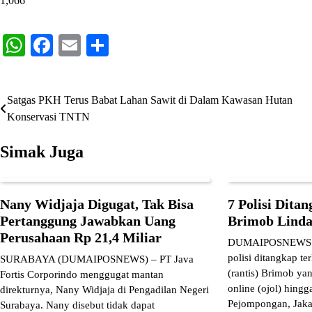
1,066
WhatsApp
Facebook
Email
Share
Satgas PKH Terus Babat Lahan Sawit di Dalam Kawasan Hutan
Navigasi
Konservasi TNTN
pos
Simak Juga
Nany Widjaja Digugat, Tak Bisa
7 Polisi Dita
Pertanggung Jawabkan Uang
Brimob Linda
Perusahaan Rp 21,4 Miliar
DUMAIPOSNEWS.C
polisi ditangkap te
SURABAYA (DUMAIPOSNEWS) – PT Java
(rantis) Brimob ya
Fortis Corporindo menggugat mantan
online (ojol) hing
direkturnya, Nany Widjaja di Pengadilan Negeri
Pejompongan, Jaka
Surabaya. Nany disebut tidak dapat