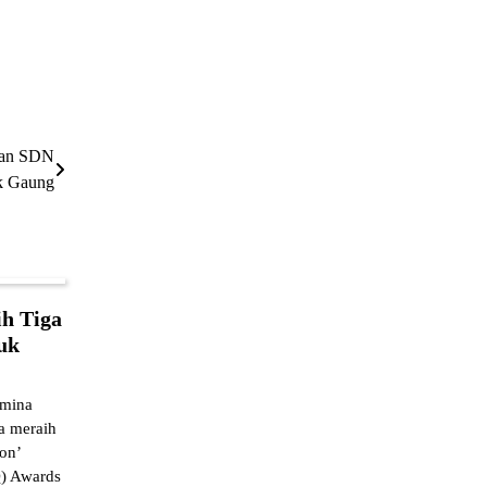
kan SDN
k Gaung
h Tiga
uk
mina
a meraih
on’
Q) Awards