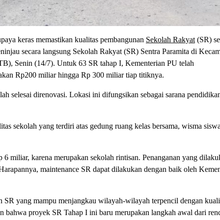
a keras memastikan kualitas pembangunan
Sekolah Rakyat
(SR) se
injau secara langsung Sekolah Rakyat (SR) Sentra Paramita di Keca
B), Senin (14/7). Untuk 63 SR tahap I, Kementerian PU telah
kan Rp200 miliar hingga Rp 300 miliar tiap titiknya.
lah selesai direnovasi. Lokasi ini difungsikan sebagai sarana pendidika
itas sekolah yang terdiri atas gedung ruang kelas bersama, wisma siswa
 6 miliar, karena merupakan sekolah rintisan. Penanganan yang dilaku
 Harapannya, maintenance SR dapat dilakukan dengan baik oleh Kemen
an SR yang mampu menjangkau wilayah-wilayah terpencil dengan kuali
kan bahwa proyek SR Tahap I ini baru merupakan langkah awal dari ren