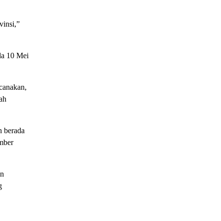
vinsi,”
da 10 Mei
canakan,
ah
n berada
umber
an
g