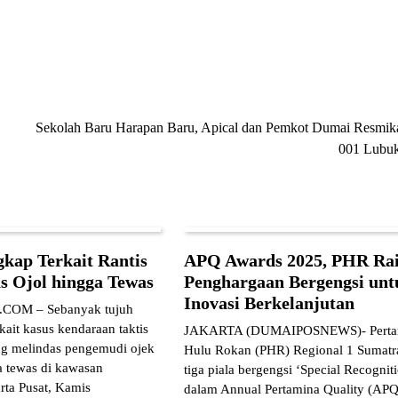
Sekolah Baru Harapan Baru, Apical dan Pemkot Dumai Resmi
001 Lubu
ngkap Terkait Rantis
APQ Awards 2025, PHR Rai
s Ojol hingga Tewas
Penghargaan Bergengsi unt
Inovasi Berkelanjutan
OM – Sebanyak tujuh
rkait kasus kendaraan taktis
JAKARTA (DUMAIPOSNEWS)- Perta
ng melindas pengemudi ojek
Hulu Rokan (PHR) Regional 1 Sumatr
ga tewas di kawasan
tiga piala bergengsi ‘Special Recogniti
rta Pusat, Kamis
dalam Annual Pertamina Quality (AP