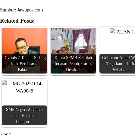
Sumber: Jawapos.com
Related Posts:
Divonis 7 Tahun, Sidang
Kuota SPMB Sekolah
Gubernur Abdul W
Tidak Berdasarkan
Incaran Penuh, Carles
Tegaskan Priorit
Fakta…
Desak…
Perbaikan…
SMP Negeri 2 Dumai
Gelar Pelatihan
Bangun…