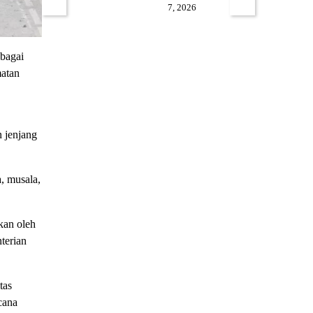
7, 2026
bagai
matan
n jenjang
, musala,
kan oleh
terian
tas
cana