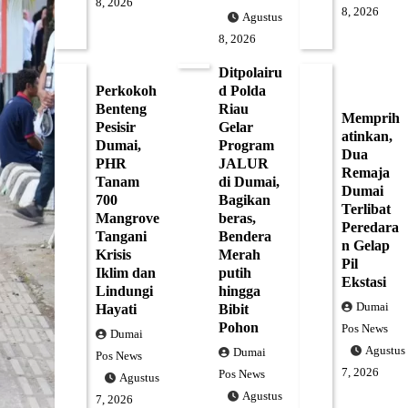
8, 2026
8, 2026
Agustus
8, 2026
Ditpolairu
Perkokoh
d Polda
Benteng
Riau
Memprih
Pesisir
Gelar
atinkan,
Dumai,
Program
Dua
PHR
JALUR
Remaja
Tanam
di Dumai,
Dumai
700
Bagikan
Terlibat
Mangrove
beras,
Peredara
Tangani
Bendera
n Gelap
Krisis
Merah
Pil
Iklim dan
putih
Ekstasi
Lindungi
hingga
Dumai
Hayati
Bibit
Pohon
Pos News
Dumai
Agustus
Dumai
Pos News
7, 2026
Pos News
Agustus
Agustus
7, 2026