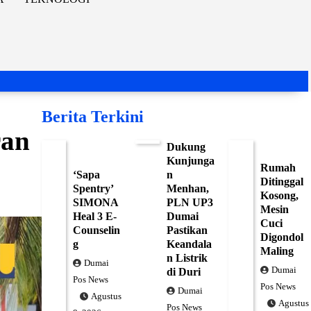
Berita Terkini
ran
Dukung
Kunjunga
Rumah
‘Sapa
n
Ditinggal
Spentry’
Menhan,
Kosong,
SIMONA
PLN UP3
Mesin
Heal 3 E-
Dumai
Cuci
Counselin
Pastikan
Digondol
g
Keandala
Maling
n Listrik
Dumai
Dumai
di Duri
Pos News
Pos News
Dumai
Agustus
Agustus
Pos News