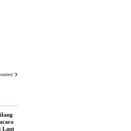
Journey’
ilang
acara
i Laut