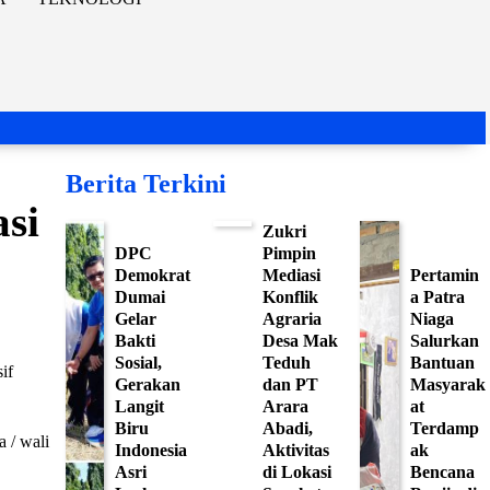
Berita Terkini
si
Zukri
DPC
Pimpin
Demokrat
Mediasi
Pertamin
Dumai
Konflik
a Patra
Gelar
Agraria
Niaga
Bakti
Desa Mak
Salurkan
Sosial,
Teduh
Bantuan
if
Gerakan
dan PT
Masyarak
Langit
Arara
at
Biru
Abadi,
Terdamp
a / wali
Indonesia
Aktivitas
ak
Asri
di Lokasi
Bencana