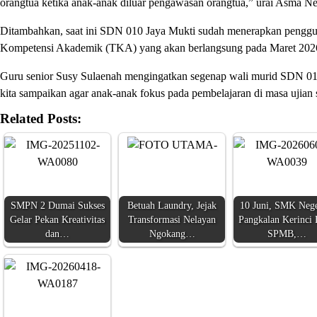
orangtua ketika anak-anak diluar pengawasan orangtua,” urai Asma Ne
Ditambahkan, saat ini SDN 010 Jaya Mukti sudah menerapkan pengguna
Kompetensi Akademik (TKA) yang akan berlangsung pada Maret 202
Guru senior Susy Sulaenah mengingatkan segenap wali murid SDN 010
kita sampaikan agar anak-anak fokus pada pembelajaran di masa ujian s
Related Posts:
SMPN 2 Dumai Sukses
Betuah Laundry, Jejak
10 Juni, SMK Nege
Gelar Pekan Kreativitas
Transformasi Nelayan
Pangkalan Kerinci
dan…
Ngokang…
SPMB,…