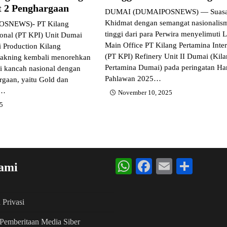
t 2 Penghargaan
DUMAI (DUMAIPOSNEWS) — Suas
Khidmat dengan semangat nasionalis
SNEWS)- PT Kilang
tinggi dari para Perwira menyelimuti
ional (PT KPI) Unit Dumai
Main Office PT Kilang Pertamina Inter
i Production Kilang
(PT KPI) Refinery Unit II Dumai (Kil
Pakning kembali menorehkan
Pertamina Dumai) pada peringatan Har
di kancah nasional dengan
Pahlawan 2025…
rgaan, yaitu Gold dan
g…
November 10, 2025
25
WhatsApp
Facebook
Email
Shar
ami
 Privasi
Pemberitaan Media Siber