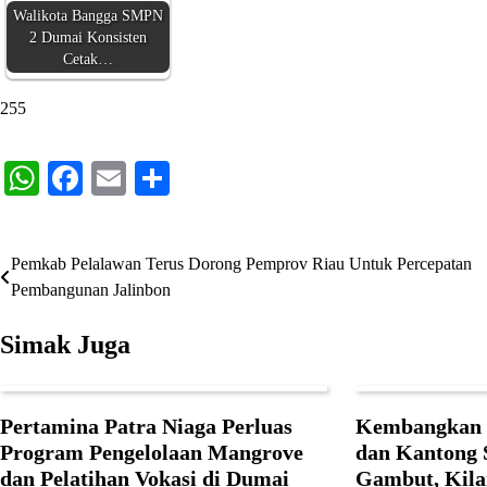
Walikota Bangga SMPN
2 Dumai Konsisten
Cetak…
255
WhatsApp
Facebook
Email
Share
Pemkab Pelalawan Terus Dorong Pemprov Riau Untuk Percepatan
Navigasi
Pembangunan Jalinbon
pos
Simak Juga
Pertamina Patra Niaga Perluas
Kembangkan I
Program Pengelolaan Mangrove
dan Kantong 
dan Pelatihan Vokasi di Dumai
Gambut, Kila