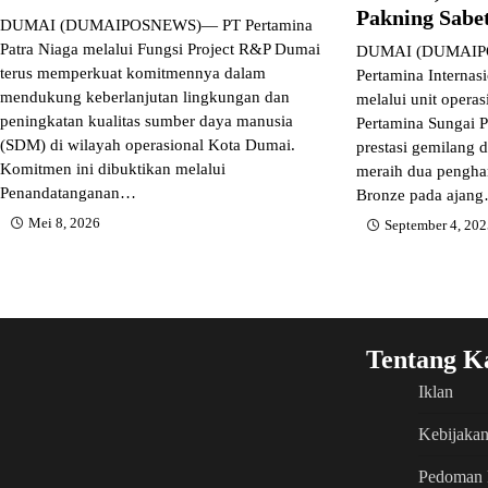
Pakning Sabe
DUMAI (DUMAIPOSNEWS)— PT Pertamina
Patra Niaga melalui Fungsi Project R&P Dumai
DUMAI (DUMAIPO
terus memperkuat komitmennya dalam
Pertamina Internas
mendukung keberlanjutan lingkungan dan
melalui unit operas
peningkatan kualitas sumber daya manusia
Pertamina Sungai 
(SDM) di wilayah operasional Kota Dumai.
prestasi gemilang 
Komitmen ini dibuktikan melalui
meraih dua pengha
Penandatanganan…
Bronze pada ajan
Mei 8, 2026
September 4, 20
Tentang K
Iklan
Kebijakan
Pedoman 