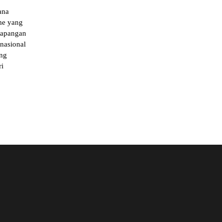
ana
me yang
 Lapangan
nasional
ang
i
e