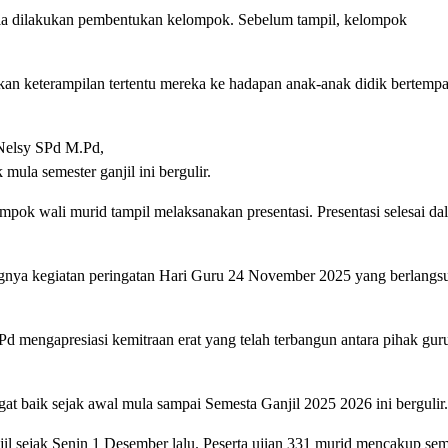
ula dilakukan pembentukan kelompok. Sebelum tampil, kelompok
n keterampilan tertentu mereka ke hadapan anak-anak didik bertempat
Nelsy SPd M.Pd,
mula semester ganjil ini bergulir.
ompok wali murid tampil melaksanakan presentasi. Presentasi selesai da
ungnya kegiatan peringatan Hari Guru 24 November 2025 yang berlangs
Pd mengapresiasi kemitraan erat yang telah terbangun antara pihak gu
t baik sejak awal mula sampai Semesta Ganjil 2025 2026 ini bergulir.
il sejak Senin 1 Desember lalu. Peserta ujian 331 murid mencakup se