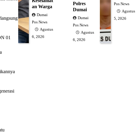
Keselamat
Polres
Pos News
an Warga
Dumai
Agustus
Dumai
rlangsung
Dumai
5, 2026
Pos News
Pos News
Agustus
Agustus
6, 2026
SDN 01
6, 2026
a
sikannya
generasi
ntu