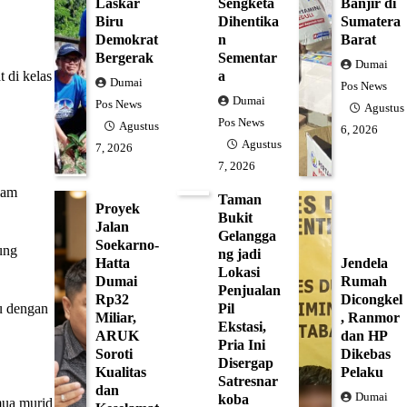
Laskar
Sengketa
Banjir di
Biru
Dihentika
Sumatera
Demokrat
n
Barat
Bergerak
Sementar
Dumai
 di kelas
a
Dumai
Pos News
Dumai
Pos News
Agustus
Pos News
Agustus
6, 2026
Agustus
7, 2026
7, 2026
lam
Taman
Proyek
Bukit
Jalan
Gelangga
Soekarno-
ung
ng jadi
Hatta
Jendela
Lokasi
Dumai
Rumah
Penjualan
Rp32
Dicongkel
ru dengan
Pil
Miliar,
, Ranmor
Ekstasi,
ARUK
dan HP
Pria Ini
Soroti
Dikebas
Disergap
Kualitas
Pelaku
Satresnar
dan
Dumai
koba
mua murid