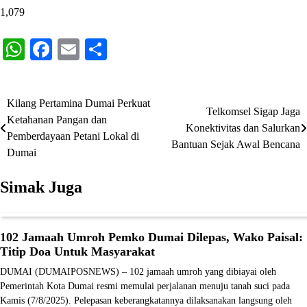
1,079
WhatsApp
Facebook
Email
Share
Kilang Pertamina Dumai Perkuat
Navigasi
Telkomsel Sigap Jaga
Ketahanan Pangan dan
Konektivitas dan Salurkan
pos
Pemberdayaan Petani Lokal di
Bantuan Sejak Awal Bencana
Dumai
Simak Juga
102 Jamaah Umroh Pemko Dumai Dilepas, Wako Paisal:
Titip Doa Untuk Masyarakat
DUMAI (DUMAIPOSNEWS) – 102 jamaah umroh yang dibiayai oleh
Pemerintah Kota Dumai resmi memulai perjalanan menuju tanah suci pada
Kamis (7/8/2025). Pelepasan keberangkatannya dilaksanakan langsung oleh