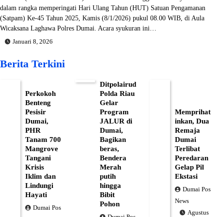
dalam rangka memperingati Hari Ulang Tahun (HUT) Satuan Pengamanan
(Satpam) Ke-45 Tahun 2025, Kamis (8/1/2026) pukul 08.00 WIB, di Aula
Wicaksana Laghawa Polres Dumai. Acara syukuran ini…
Januari 8, 2026
Berita Terkini
Ditpolairud
Perkokoh
Polda Riau
Benteng
Gelar
Pesisir
Program
Memprihat
Dumai,
JALUR di
inkan, Dua
PHR
Dumai,
Remaja
Tanam 700
Bagikan
Dumai
Mangrove
beras,
Terlibat
Tangani
Bendera
Peredaran
Krisis
Merah
Gelap Pil
Iklim dan
putih
Ekstasi
Lindungi
hingga
Dumai Pos
Hayati
Bibit
News
Pohon
Dumai Pos
Agustus