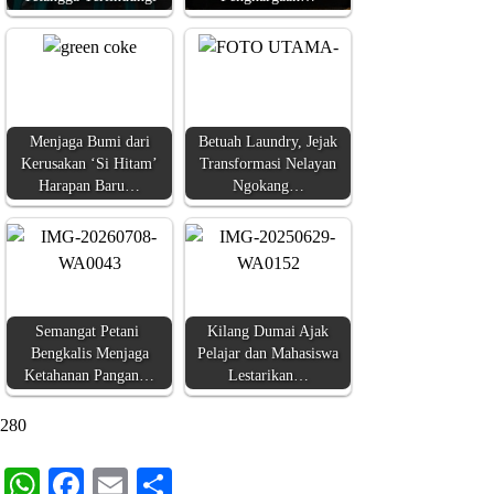
Menjaga Bumi dari
Betuah Laundry, Jejak
Kerusakan ‘Si Hitam’
Transformasi Nelayan
Harapan Baru…
Ngokang…
Semangat Petani
Kilang Dumai Ajak
Bengkalis Menjaga
Pelajar dan Mahasiswa
Ketahanan Pangan…
Lestarikan…
280
WhatsApp
Facebook
Email
Share