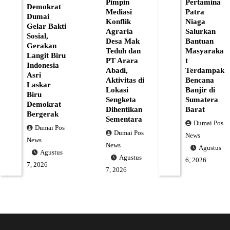
Pimpin
Pertamina
Demokrat
Mediasi
Patra
Dumai
Konflik
Niaga
Gelar Bakti
Agraria
Salurkan
Sosial,
Desa Mak
Bantuan
Gerakan
Teduh dan
Masyaraka
Langit Biru
PT Arara
t
Indonesia
Abadi,
Terdampak
Asri
Aktivitas di
Bencana
Laskar
Lokasi
Banjir di
Biru
Sengketa
Sumatera
Demokrat
Dihentikan
Barat
Bergerak
Sementara
Dumai Pos
Dumai Pos
Dumai Pos
News
News
News
Agustus
Agustus
Agustus
6, 2026
7, 2026
7, 2026