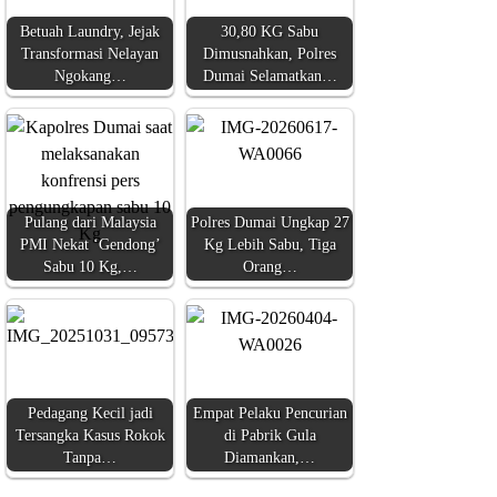
Betuah Laundry, Jejak
30,80 KG Sabu
Transformasi Nelayan
Dimusnahkan, Polres
Ngokang…
Dumai Selamatkan…
Pulang dari Malaysia
Polres Dumai Ungkap 27
PMI Nekat ‘Gendong’
Kg Lebih Sabu, Tiga
Sabu 10 Kg,…
Orang…
Pedagang Kecil jadi
Empat Pelaku Pencurian
Tersangka Kasus Rokok
di Pabrik Gula
Tanpa…
Diamankan,…