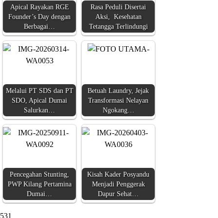
Apical Rayakan RGE
Rasa Peduli Disertai
Founder’s Day dengan
Aksi, Kesehatan
Berbagai…
Tetangga Terlindungi
Melalui PT SDS dan PT
Betuah Laundry, Jejak
SDO, Apical Dumai
Transformasi Nelayan
Salurkan…
Ngokang…
Pencegahan Stunting,
Kisah Kader Posyandu
PWP Kilang Pertamina
Menjadi Penggerak
Dumai…
Dapur Sehat…
531