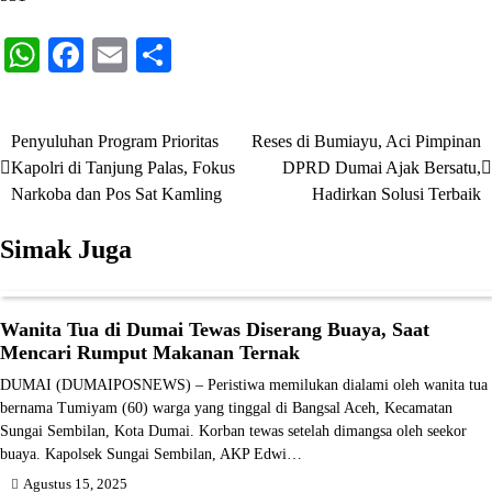
WhatsApp
Facebook
Email
Share
Penyuluhan Program Prioritas
Reses di Bumiayu, Aci Pimpinan
Navigasi
Kapolri di Tanjung Palas, Fokus
DPRD Dumai Ajak Bersatu,
pos
Narkoba dan Pos Sat Kamling
Hadirkan Solusi Terbaik
Simak Juga
Wanita Tua di Dumai Tewas Diserang Buaya, Saat
Mencari Rumput Makanan Ternak
DUMAI (DUMAIPOSNEWS) – Peristiwa memilukan dialami oleh wanita tua
bernama Tumiyam (60) warga yang tinggal di Bangsal Aceh, Kecamatan
Sungai Sembilan, Kota Dumai. Korban tewas setelah dimangsa oleh seekor
buaya. Kapolsek Sungai Sembilan, AKP Edwi…
Agustus 15, 2025