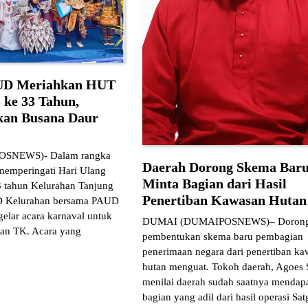
UD Meriahkan HUT
 ke 33 Tahun,
kan Busana Daur
SNEWS)- Dalam rangka
Daerah Dorong Skema Baru
emperingati Hari Ulang
Minta Bagian dari Hasil
 tahun Kelurahan Tanjung
Penertiban Kawasan Hutan
D Kelurahan bersama PAUD
elar acara karnaval untuk
DUMAI (DUMAIPOSNEWS)– Doron
an TK. Acara yang
pembentukan skema baru pembagian
penerimaan negara dari penertiban ka
hutan menguat. Tokoh daerah, Agoes 
menilai daerah sudah saatnya mendap
bagian yang adil dari hasil operasi Sa