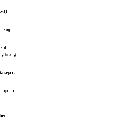
5/1)
hilang
ukul
ng hilang
ta sepeda
ahputra,
 berkas