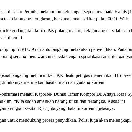
sili di Jalan Perintis, melaporkan kehilangan sepedanya pada Kamis (1
setelah ia pulang nongkrong bersama teman sekitar pukul 00.10 WIB.
in ke gudang dan kunci. Pas pulang malam, cek gudang eh salah satu 
saat ditemui.
ng dipimpin IPTU Andrianto langsung melakukan penyelidikan. Pada p
eorang sedang menawarkan sepeda dengan spesifikasi sama dengan ya
 opsnal langsung meluncur ke TKP, disitu petugas menemukan HS beser
 dimilikinya merupakan hasil curian dari gudang korban.
onfirmasi melalui Kapolsek Dumai Timur Kompol Dr. Aditya Reza Sy
ukum. “Kita sudah amankan barang bukti dan tersangka. Kasus ini
n kerugian sekitar Rp 7 juta yang dialami korban,” jelasnya.
ngan untuk mendukung proses penyidikan. Polisi juga akan melengkapi