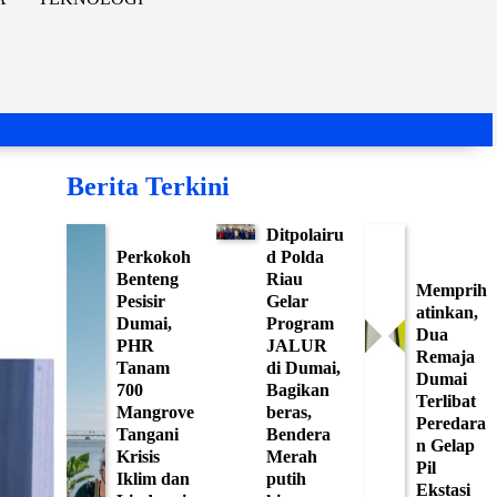
Berita Terkini
Ditpolairu
Perkokoh
d Polda
Benteng
Riau
Memprih
Pesisir
Gelar
atinkan,
Dumai,
Program
Dua
PHR
JALUR
Remaja
Tanam
di Dumai,
Dumai
700
Bagikan
Terlibat
Mangrove
beras,
Peredara
Tangani
Bendera
n Gelap
Krisis
Merah
Pil
Iklim dan
putih
Ekstasi