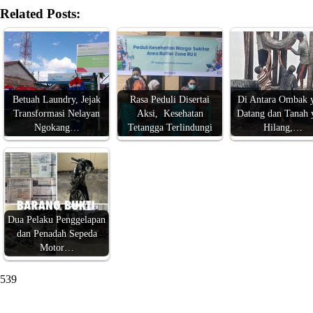
Related Posts:
Betuah Laundry, Jejak
Rasa Peduli Disertai
Di Antara Ombak 
Transformasi Nelayan
Aksi, Kesehatan
Datang dan Tanah 
Ngokang…
Tetangga Terlindungi
Hilang,…
Dua Pelaku Penggelapan
dan Penadah Sepeda
Motor…
539