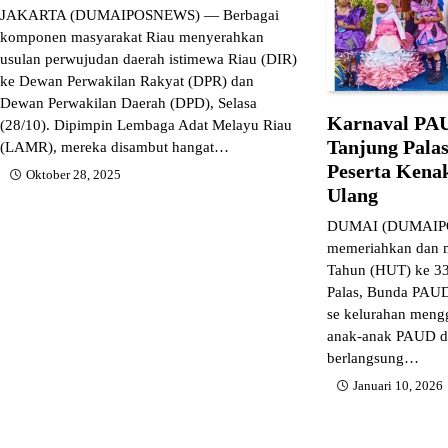
JAKARTA (DUMAIPOSNEWS) — Berbagai
komponen masyarakat Riau menyerahkan
usulan perwujudan daerah istimewa Riau (DIR)
ke Dewan Perwakilan Rakyat (DPR) dan
Dewan Perwakilan Daerah (DPD), Selasa
Karnaval PA
(28/10). Dipimpin Lembaga Adat Melayu Riau
Tanjung Palas
(LAMR), mereka disambut hangat…
Peserta Kena
Oktober 28, 2025
Ulang
DUMAI (DUMAIPO
memeriahkan dan m
Tahun (HUT) ke 33
Palas, Bunda PAU
se kelurahan mengg
anak-anak PAUD d
berlangsung…
Januari 10, 2026