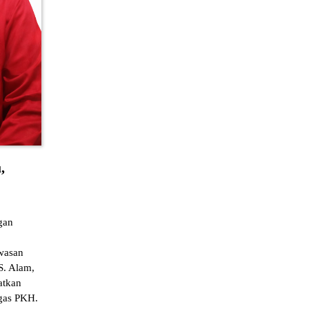
,
gan
wasan
S. Alam,
atkan
tgas PKH.