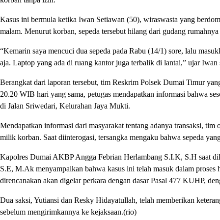
Kasus ini bermula ketika Iwan Setiawan (50), wiraswasta yang berdomi
malam. Menurut korban, sepeda tersebut hilang dari gudang rumahnya 
“Kemarin saya mencuci dua sepeda pada Rabu (14/1) sore, lalu masukk
aja. Laptop yang ada di ruang kantor juga terbalik di lantai,” ujar Iwan 
Berangkat dari laporan tersebut, tim Reskrim Polsek Dumai Timur ya
20.20 WIB hari yang sama, petugas mendapatkan informasi bahwa ses
di Jalan Sriwedari, Kelurahan Jaya Mukti.
Mendapatkan informasi dari masyarakat tentang adanya transaksi, tim
milik korban. Saat diinterogasi, tersangka mengaku bahwa sepeda yang
Kapolres Dumai AKBP Angga Febrian Herlambang S.I.K, S.H saat dik
S.E, M.Ak menyampaikan bahwa kasus ini telah masuk dalam proses h
direncanakan akan digelar perkara dengan dasar Pasal 477 KUHP, denga
Dua saksi, Yutiansi dan Resky Hidayatullah, telah memberikan ketera
sebelum mengirimkannya ke kejaksaan.(rio)