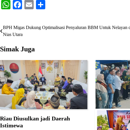
WhatsApp
Facebook
Email
Share
BPH Migas Dukung Optimalisasi Penyaluran BBM Untuk Nelayan d
Navigasi
Nias Utara
pos
Simak Juga
Riau Diusulkan jadi Daerah
Istimewa