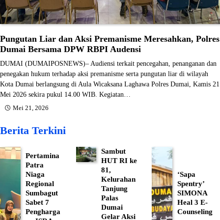
Pungutan Liar dan Aksi Premanisme Meresahkan, Polres
Dumai Bersama DPW RBPI Audensi
DUMAI (DUMAIPOSNEWS)– Audiensi terkait pencegahan, penanganan dan
penegakan hukum terhadap aksi premanisme serta pungutan liar di wilayah
Kota Dumai berlangsung di Aula Wicaksana Laghawa Polres Dumai, Kamis 21
Mei 2026 sekira pukul 14.00 WIB. Kegiatan…
Mei 21, 2026
Berita Terkini
Sambut
Pertamina
HUT RI ke
Patra
81,
Niaga
‘Sapa
Kelurahan
Regional
Spentry’
Tanjung
Sumbagut
SIMONA
Palas
Sabet 7
Heal 3 E-
Dumai
Pengharga
Counseling
Gelar Aksi