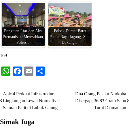
Pungutan Liar dan Aksi
Polsek Dumai Barat
Premanisme Meresahkan,
Panen Raya Jagung, Siap
Polres…
Dukung…
169
WhatsApp
Facebook
Email
Share
Apical Perkuat Infrastruktur
Dua Orang Pelaku Narkoba
Navigasi
Lingkungan Lewat Normalisasi
Disergap, 36,83 Gram Sabu
pos
Saluran Parit di Lubuk Gaung
Turut Diamankan
Simak Juga