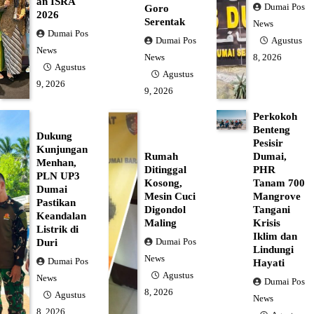
an ISRA
Dumai Pos
Goro
2026
Serentak
News
Dumai Pos
Dumai Pos
Agustus
News
News
8, 2026
Agustus
Agustus
9, 2026
9, 2026
Perkokoh
Benteng
Dukung
Pesisir
Kunjungan
Rumah
Dumai,
Menhan,
Ditinggal
PHR
PLN UP3
Kosong,
Tanam 700
Dumai
Mesin Cuci
Mangrove
Pastikan
Digondol
Tangani
Keandalan
Maling
Krisis
Listrik di
Iklim dan
Dumai Pos
Duri
Lindungi
News
Dumai Pos
Hayati
Agustus
News
Dumai Pos
8, 2026
Agustus
News
8, 2026