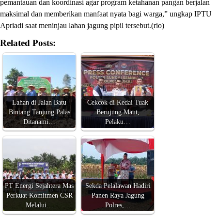
pemantauan dan koordinasi agar program ketahanan pangan berjalan
maksimal dan memberikan manfaat nyata bagi warga,” ungkap IPTU
Apriadi saat meninjau lahan jagung pipil tersebut.(rio)
Related Posts:
Lahan di Jalan Batu
Cekcok di Kedai Tuak
Bintang Tanjung Palas
Berujung Maut,
Ditanami…
Pelaku…
PT Energi Sejahtera Mas
Sekda Pelalawan Hadiri
Perkuat Komitmen CSR
Panen Raya Jagung
Melalui…
Polres,…