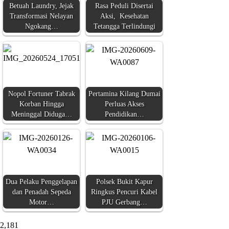
Betuah Laundry, Jejak
Rasa Peduli Disertai
Transformasi Nelayan
Aksi, Kesehatan
Ngokang…
Tetangga Terlindungi
Nopol Fortuner Tabrak
Pertamina Kilang Dumai
Korban Hingga
Perluas Akses
Meninggal Diduga…
Pendidikan…
Dua Pelaku Penggelapan
Polsek Bukit Kapur
dan Penadah Sepeda
Ringkus Pencuri Kabel
Motor…
PJU Gerbang…
2,181