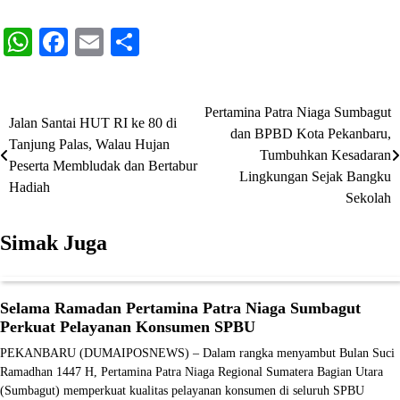
WhatsApp
Facebook
Email
Share
Pertamina Patra Niaga Sumbagut
Navigasi
Jalan Santai HUT RI ke 80 di
dan BPBD Kota Pekanbaru,
Tanjung Palas, Walau Hujan
pos
Tumbuhkan Kesadaran
Peserta Membludak dan Bertabur
Lingkungan Sejak Bangku
Hadiah
Sekolah
Simak Juga
Selama Ramadan Pertamina Patra Niaga Sumbagut
Perkuat Pelayanan Konsumen SPBU
PEKANBARU (DUMAIPOSNEWS) – Dalam rangka menyambut Bulan Suci
Ramadhan 1447 H, Pertamina Patra Niaga Regional Sumatera Bagian Utara
(Sumbagut) memperkuat kualitas pelayanan konsumen di seluruh SPBU