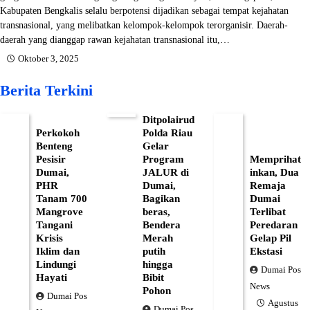
Kabupaten Bengkalis selalu berpotensi dijadikan sebagai tempat kejahatan
transnasional, yang melibatkan kelompok-kelompok terorganisir. Daerah-
daerah yang dianggap rawan kejahatan transnasional itu,…
Oktober 3, 2025
Berita Terkini
Ditpolairud
Perkokoh
Polda Riau
Benteng
Gelar
Pesisir
Program
Memprihat
Dumai,
JALUR di
inkan, Dua
PHR
Dumai,
Remaja
Tanam 700
Bagikan
Dumai
Mangrove
beras,
Terlibat
Tangani
Bendera
Peredaran
Krisis
Merah
Gelap Pil
Iklim dan
putih
Ekstasi
Lindungi
hingga
Dumai Pos
Hayati
Bibit
News
Pohon
Dumai Pos
Agustus
Dumai Pos