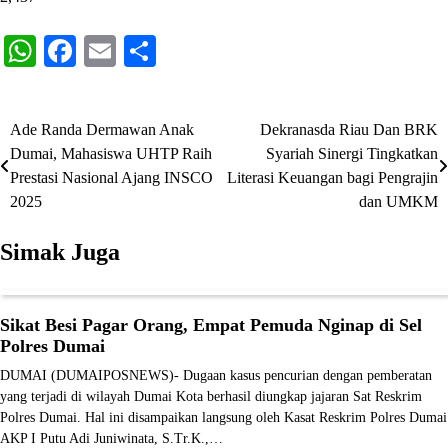
WhatsApp
Facebook
Email
Share
Ade Randa Dermawan Anak
Dekranasda Riau Dan BRK
Navigasi
Dumai, Mahasiswa UHTP Raih
Syariah Sinergi Tingkatkan
pos
Prestasi Nasional Ajang INSCO
Literasi Keuangan bagi Pengrajin
2025
dan UMKM
Simak Juga
Sikat Besi Pagar Orang, Empat Pemuda Nginap di Sel
Polres Dumai
DUMAI (DUMAIPOSNEWS)- Dugaan kasus pencurian dengan pemberatan
yang terjadi di wilayah Dumai Kota berhasil diungkap jajaran Sat Reskrim
Polres Dumai. Hal ini disampaikan langsung oleh Kasat Reskrim Polres Dumai
AKP I Putu Adi Juniwinata, S.Tr.K.,…