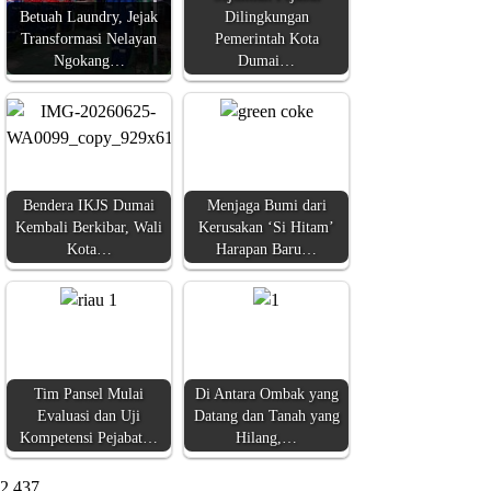
Betuah Laundry, Jejak
Dilingkungan
Transformasi Nelayan
Pemerintah Kota
Ngokang…
Dumai…
Bendera IKJS Dumai
Menjaga Bumi dari
Kembali Berkibar, Wali
Kerusakan ‘Si Hitam’
Kota…
Harapan Baru…
Tim Pansel Mulai
Di Antara Ombak yang
Evaluasi dan Uji
Datang dan Tanah yang
Kompetensi Pejabat…
Hilang,…
2,437