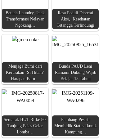
Betuah Laundry, Jejak
Rasa Peduli Disertai
Transformasi Nelayan
Aksi, Kesehatan
Ngokang…
Tetangga Terlindungi
Menjaga Bumi dari
Bunda PAUD Leni
Kerusakan ‘Si Hitam’
Ramaini Dukung Wajib
Harapan Baru…
Belajar 13 Tahun
Semarak HUT RI ke 80,
Pambang Pesisir
Tanjung Palas Gelar
Membidik Status Ikonik
Lomba…
Kampung…