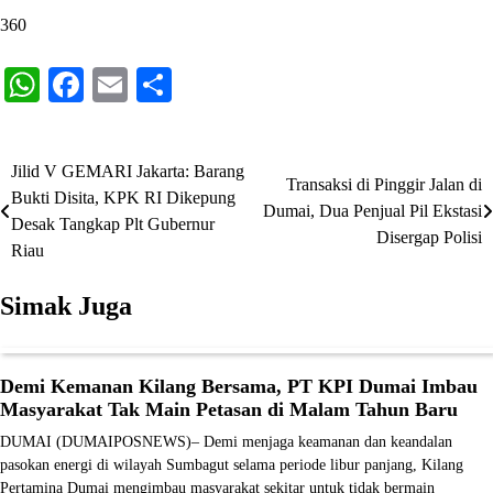
360
WhatsApp
Facebook
Email
Share
Jilid V GEMARI Jakarta: Barang
Navigasi
Transaksi di Pinggir Jalan di
Bukti Disita, KPK RI Dikepung
Dumai, Dua Penjual Pil Ekstasi
pos
Desak Tangkap Plt Gubernur
Disergap Polisi
Riau
Simak Juga
Demi Kemanan Kilang Bersama, PT KPI Dumai Imbau
Masyarakat Tak Main Petasan di Malam Tahun Baru
DUMAI (DUMAIPOSNEWS)– Demi menjaga keamanan dan keandalan
pasokan energi di wilayah Sumbagut selama periode libur panjang, Kilang
Pertamina Dumai mengimbau masyarakat sekitar untuk tidak bermain