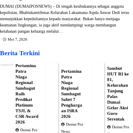
DUMAI (DUMAIPOSNEWS) – Di tengah kesibukannya sebagai anggota
kepolisian, Bhabinkamtibmas Kelurahan Laksamana Aipda Anwar Dedi terus
menunjukkan kepeduliannya kepada masyarakat. Bukan hanya menjaga
keamanan lingkungan, ia juga aktif mendampingi warga membangun
ketahanan pangan keluarga melalui…
Mei 7, 2026
Berita Terkini
Pertamina
Sambut
Patra
Pertamina
HUT RI ke
Niaga
Patra
81,
Regional
Niaga
Kelurahan
Sumbagut
Regional
Tanjung
Raih
Sumbagut
Palas
Predikat
Sabet 7
Dumai
Platinum
Pengharga
Gelar Aksi
TSJL &
an ISRA
Goro
CSR Award
2026
Serentak
2026
Dumai Pos
Dumai Pos
Dumai Pos
News