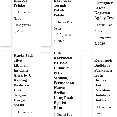
Dikebas
Baru dari
Firefighter
Pelaku
Ternak
Lewat
Bebek
Dumai Pos
Kegiatan
Petelur
Agility Test
News
Dumai Pos
Dumai Pos
Agustus
News
News
5, 2026
Agustus
Agustus
5, 2026
5, 2026
Dua
Kuota Jadi
Karyawan
Tiket
Kelompok
PT PAA
Liburan,
Budidaya
Dumai di
Ini Cara
Perikanan
PHK
Anak by.U
Kota
Sepihak,
Keliling
Dumai
Perusahaan
Destinasi
Ikuti
Hanya
Unik
Pelatihan
Berikan
dengan
Budidaya
Uang Pisah
Harga
Bioflox
Rp 100
Spesial
Dumai Pos
Ribu
Dumai Pos
News
Dumai Pos