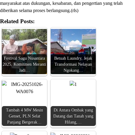
masyarakat atas dukungan, kesabaran, dan pengertian yang telah
diberikan selama proses berlangsung.(rls)
Related Posts:
Festival Sagu Nusantara
Betuah Laundry, Jejak
2025, Komitmen Meranti
Transformasi Nelayan
Jadi…
Ngokang…
Tambah 4 MW Mesin
Di Antara Ombak yang
Genset, PLN Selat
Datang dan Tanah yang
Panjang Bergerak…
Hilang,…