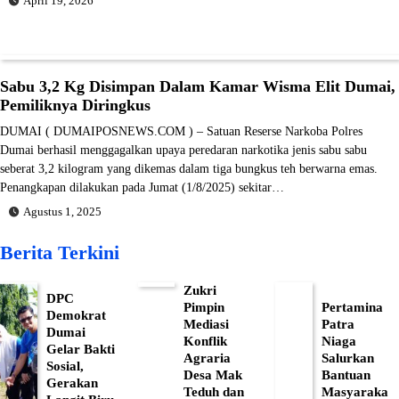
April 19, 2026
Sabu 3,2 Kg Disimpan Dalam Kamar Wisma Elit Dumai,
Pemiliknya Diringkus
DUMAI ( DUMAIPOSNEWS.COM ) – Satuan Reserse Narkoba Polres
Dumai berhasil menggagalkan upaya peredaran narkotika jenis sabu sabu
seberat 3,2 kilogram yang dikemas dalam tiga bungkus teh berwarna emas.
Penangkapan dilakukan pada Jumat (1/8/2025) sekitar…
Agustus 1, 2025
Berita Terkini
Zukri
DPC
Pimpin
Pertamina
Demokrat
Mediasi
Patra
Dumai
Konflik
Niaga
Gelar Bakti
Agraria
Salurkan
Sosial,
Desa Mak
Bantuan
Gerakan
Teduh dan
Masyaraka