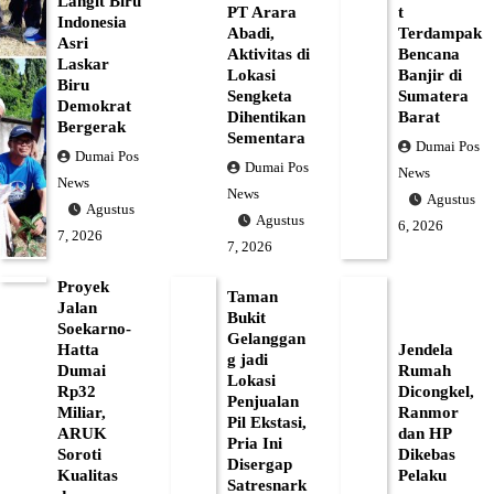
Langit Biru
PT Arara
t
Indonesia
Abadi,
Terdampak
Asri
Aktivitas di
Bencana
Laskar
Lokasi
Banjir di
Biru
Sengketa
Sumatera
Demokrat
Dihentikan
Barat
Bergerak
Sementara
Dumai Pos
Dumai Pos
Dumai Pos
News
News
News
Agustus
Agustus
Agustus
6, 2026
7, 2026
7, 2026
Proyek
Taman
Jalan
Bukit
Soekarno-
Gelanggan
Hatta
Jendela
g jadi
Dumai
Rumah
Lokasi
Rp32
Dicongkel,
Penjualan
Miliar,
Ranmor
Pil Ekstasi,
ARUK
dan HP
Pria Ini
Soroti
Dikebas
Disergap
Kualitas
Pelaku
Satresnark