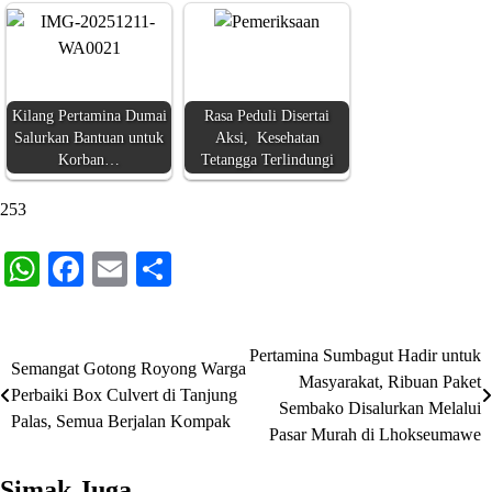
Kilang Pertamina Dumai
Rasa Peduli Disertai
Salurkan Bantuan untuk
Aksi, Kesehatan
Korban…
Tetangga Terlindungi
253
WhatsApp
Facebook
Email
Share
Pertamina Sumbagut Hadir untuk
Navigasi
Semangat Gotong Royong Warga
Masyarakat, Ribuan Paket
Perbaiki Box Culvert di Tanjung
pos
Sembako Disalurkan Melalui
Palas, Semua Berjalan Kompak
Pasar Murah di Lhokseumawe
Simak Juga