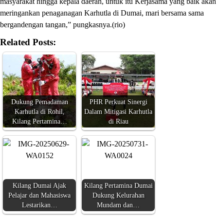
masyarakat hingga kepala daerah, untuk itu Kerjasama yang baik akan
meringankan penaganagan Karhutla di Dumai, mari bersama sama
bergandengan tangan,” pungkasnya.(rio)
Related Posts:
Dukung Pemadaman
PHR Perkuat Sinergi
Karhutla di Rohil,
Dalam Mitigasi Karhutla
Kilang Pertamina…
di Riau
Kilang Dumai Ajak
Kilang Pertamina Dumai
Pelajar dan Mahasiswa
Dukung Kelurahan
Lestarikan…
Mundam dan…