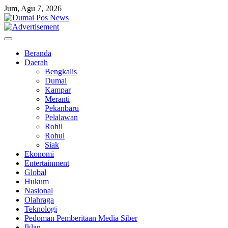
Skip
Jum, Agu 7, 2026
to
content
Beranda
Daerah
Bengkalis
Dumai
Kampar
Meranti
Pekanbaru
Pelalawan
Rohil
Rohul
Siak
Ekonomi
Entertainment
Global
Hukum
Nasional
Olahraga
Teknologi
Pedoman Pemberitaan Media Siber
Iklan