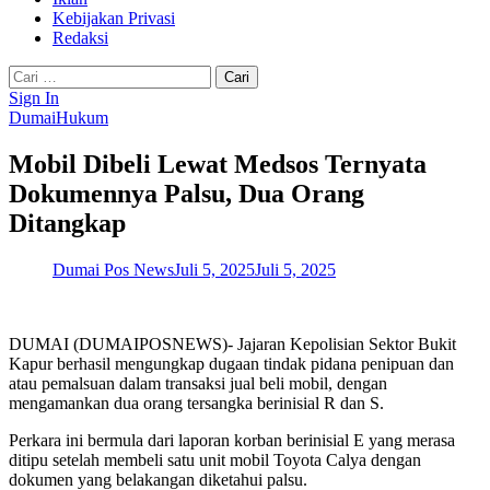
Kebijakan Privasi
Redaksi
Cari
untuk:
Sign In
Dumai
Hukum
Mobil Dibeli Lewat Medsos Ternyata
Dokumennya Palsu, Dua Orang
Ditangkap
Dumai Pos News
Juli 5, 2025
Juli 5, 2025
DUMAI (DUMAIPOSNEWS)- Jajaran Kepolisian Sektor Bukit
Kapur berhasil mengungkap dugaan tindak pidana penipuan dan
atau pemalsuan dalam transaksi jual beli mobil, dengan
mengamankan dua orang tersangka berinisial R dan S.
Perkara ini bermula dari laporan korban berinisial E yang merasa
ditipu setelah membeli satu unit mobil Toyota Calya dengan
dokumen yang belakangan diketahui palsu.