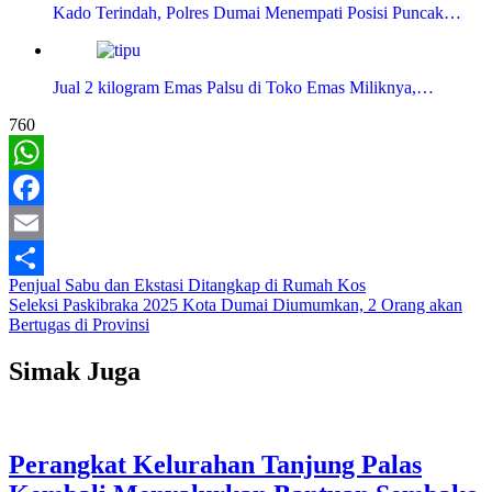
Kado Terindah, Polres Dumai Menempati Posisi Puncak…
Jual 2 kilogram Emas Palsu di Toko Emas Miliknya,…
760
WhatsApp
Facebook
Email
Navigasi
Penjual Sabu dan Ekstasi Ditangkap di Rumah Kos
Share
Seleksi Paskibraka 2025 Kota Dumai Diumumkan, 2 Orang akan
pos
Bertugas di Provinsi
Simak Juga
Perangkat Kelurahan Tanjung Palas