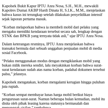
Kapolsek Bukit Kapur IPTU Anra Nosa, S.H., M.H., mewakili
Kapolres Dumai AKBP Hardi Dinata H, S.I.K., M.M., menjelaskan
bahwa kasus ini terungkap setelah dilakukan penyelidikan intensif
sejak laporan pertama masuk.
“Korban melaporkan bahwa ia membeli mobil dari pelaku yang
mengaku memiliki kendaraan tersebut secara sah, lengkap dengan
STNK dan BPKB yang ternyata tidak asli,” ujar IPTU Anra Nosa.
Dalam keterangan resminya, IPTU Anra menjelaskan bahwa
transaksi bermula dari sebuah unggahan penjualan mobil di media
sosial Facebook.
“Pelaku menggunakan modus dengan mengiklankan mobil yang
bukan milik mereka sendiri, lalu meyakinkan korban bahwa surat-
surat kendaraan sudah atas nama korban, padahal dokumen tersebut
palsu,” jelasnya.
Kapolsek mengatakan, korban mengalami kerugian hingga puluhan
juta rupiah.
“Korban sempat membayar lunas harga mobil berikut biaya
pengurusan surat-surat. Namun beberapa bulan kemudian, mobil itu
disita oleh pihak leasing karena statusnya bermasalah dan
menunggak cicilan,” tambahnya.