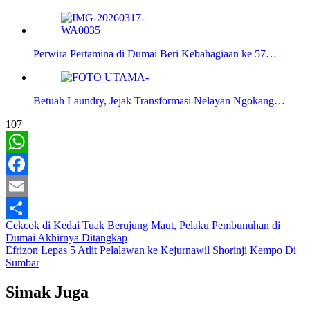
Perwira Pertamina di Dumai Beri Kebahagiaan ke 57…
Betuah Laundry, Jejak Transformasi Nelayan Ngokang…
107
WhatsApp
Facebook
Email
Navigasi
Cekcok di Kedai Tuak Berujung Maut, Pelaku Pembunuhan di
Share
Dumai Akhirnya Ditangkap
pos
Efrizon Lepas 5 Atlit Pelalawan ke Kejurnawil Shorinji Kempo Di
Sumbar
Simak Juga