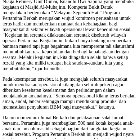
Niaga Refinery Unit Dumai, Isnandhi Dwi Saputra yang membuka
kegiatan di Masjid Al-Muhajirin, Komperta Bukit Datuk
mengatakan bertemakan “Melayani Sepenuh Hati“ Program
Pertamina Berkah merupakan wujud komitmen perusahaan untuk
terus hadir dan memberikan manfaat dan kebahagiaan bagi
masyarakat di sekitar wilayah operasional lewat kepedulian sosial.
“Kegiatan ini serentak dilaksanakan serentak diseluruh wilayah
operasi Pertamina. Kegiatan ini bukan hanya tentang memberikan
bantuan materi tapi juga bagaimana kita mempererat tali silaturahmi
menumbuhkan rasa kepedulian dan berbagi kebahagiaan dengan
sesama. Melalui kegiatan ini, kita diingatkan selalu bahwa setiap
rezeki yang kita miliki terdapat hak saudara-saudara kita yang
membutuhkan,” ujar Isnandhi.
Pada kesempatan tersebut, ia juga mengajak seluruh masyarakat
untuk mendoakan operasional kilang dan seluruh pekerja agar
diberikan kesehatan keselamatan dan perlindungan dalam
menjalankan amanahnya. “Semoga operasional kilang terus berjalan
aman, andal, lancar sehingga mampu mendukung produksi dan
memastikan penyaluran BBM bagi masyarakat,” katanya.
Dalam momentum Jumat Berkah dan pelaksanaan salat Jumat
bersama, Pertamina juga membagikan 500 nasi kotak kepada anak-
anak dan jamaah masjid sebagai bagian dari rangkaian kegiatan
sosial tersebut. Program Pertamina Berkah ini menjadi wujud nyata