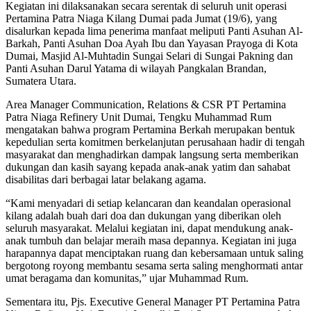
Kegiatan ini dilaksanakan secara serentak di seluruh unit operasi
Pertamina Patra Niaga Kilang Dumai pada Jumat (19/6), yang
disalurkan kepada lima penerima manfaat meliputi Panti Asuhan Al-
Barkah, Panti Asuhan Doa Ayah Ibu dan Yayasan Prayoga di Kota
Dumai, Masjid Al-Muhtadin Sungai Selari di Sungai Pakning dan
Panti Asuhan Darul Yatama di wilayah Pangkalan Brandan,
Sumatera Utara.
Area Manager Communication, Relations & CSR PT Pertamina
Patra Niaga Refinery Unit Dumai, Tengku Muhammad Rum
mengatakan bahwa program Pertamina Berkah merupakan bentuk
kepedulian serta komitmen berkelanjutan perusahaan hadir di tengah
masyarakat dan menghadirkan dampak langsung serta memberikan
dukungan dan kasih sayang kepada anak-anak yatim dan sahabat
disabilitas dari berbagai latar belakang agama.
“Kami menyadari di setiap kelancaran dan keandalan operasional
kilang adalah buah dari doa dan dukungan yang diberikan oleh
seluruh masyarakat. Melalui kegiatan ini, dapat mendukung anak-
anak tumbuh dan belajar meraih masa depannya. Kegiatan ini juga
harapannya dapat menciptakan ruang dan kebersamaan untuk saling
bergotong royong membantu sesama serta saling menghormati antar
umat beragama dan komunitas,” ujar Muhammad Rum.
Sementara itu, Pjs. Executive General Manager PT Pertamina Patra