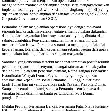
komitmen perusahaan menjalankan operasi andal untuk
menghadirkan manfaat keberlanjutan energi serta mengakselerasikan
implementasi Tanggung Jawab Sosial dan Lingkungan (TJSL) yang
dijalankan secara berkelanjutan dengan tata kelola yang baik (Good
Corporate Governance atau GCG).
Pertamina dalam menjalankan operasionalnya dengan melayani
sepenuh hati kepada masyarakat tentunya membutuhkan dukungan
dan doa dari masyarakat khususnya para anak yatim, dhuafa, dan
sahabat disabilitas. Penyaluran santunan lintas agama ini juga
mencerminkan bahwa Pertamina senantiasa menjunjung nilai-nilai
keberagaman, toleransi, dan kebersamaan sebagai bagian dari upaya
menciptakan hubungan harmonis dengan masyarakat.
Santunan yang diberikan tersebut mendapat sambutan positif seluruh
penerima terpancar dari senyuman hangat ratusan anak-anak yatim
dan dhuafa. Salah satu penerima manfaat, Ratna Tarigan Perwakilan
Koordinator Wilayah Dumai Yayasan Prayoga meyampaikan
apresiasi atas kepedulian sosial Pertamina. “Sungguh luar biasa,
kasih Tuhan hari ini yang diberikan pada Yayasan Prayoga Dumai.
Sampai tersentuh hati kami, semoga Pertamina semakin jaya dan
semakin bagus dalam membantu pertumbuhan kota Dumai,”
pungkas Ratna.
Melalui Program Pertamina Berkah, Pertamina Patra Niaga Refinery
Kilang Dumai berharap dapat terus menebarkan energi dan