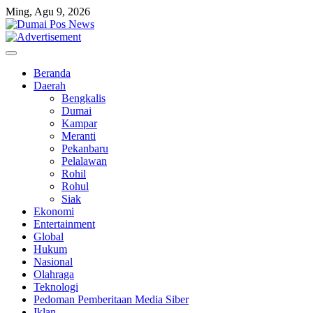
Skip
Ming, Agu 9, 2026
to
content
Beranda
Daerah
Bengkalis
Dumai
Kampar
Meranti
Pekanbaru
Pelalawan
Rohil
Rohul
Siak
Ekonomi
Entertainment
Global
Hukum
Nasional
Olahraga
Teknologi
Pedoman Pemberitaan Media Siber
Iklan