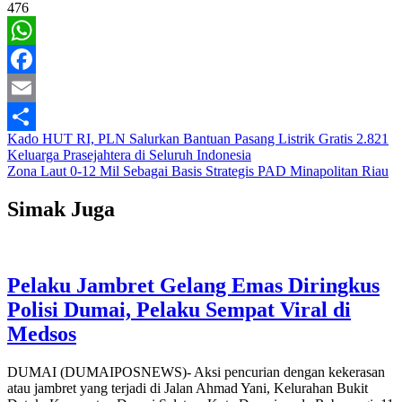
476
WhatsApp
Facebook
Email
Navigasi
Kado HUT RI, PLN Salurkan Bantuan Pasang Listrik Gratis 2.821
Share
Keluarga Prasejahtera di Seluruh Indonesia
pos
Zona Laut 0-12 Mil Sebagai Basis Strategis PAD Minapolitan Riau
Simak Juga
Pelaku Jambret Gelang Emas Diringkus
Polisi Dumai, Pelaku Sempat Viral di
Medsos
DUMAI (DUMAIPOSNEWS)- Aksi pencurian dengan kekerasan
atau jambret yang terjadi di Jalan Ahmad Yani, Kelurahan Bukit