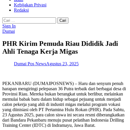
Kebijakan Privasi
Redaksi
Cari
untuk:
Sign In
Dumai
PHR Kirim Pemuda Riau Dididik Jadi
Ahli Tenaga Kerja Migas
Dumai Pos News
Agustus 23, 2025
PEKANBARU (DUMAIPOSNEWS) – Haru dan senyum penuh
harapan mengiringi pelepasan 36 Putra terbaik dari berbagai desa di
Provinsi Riau. Mereka bukan berangkat untuk berlibur, melainkan
memulai babak baru dalam hidup sebagai pejuang untuk menjadi
calon pekerja yang ahli di industri migas melalui program vokasi
yang diinisiasi oleh PT Pertamina Hulu Rokan (PHR). Pada Sabtu,
23 Agustus 2025, para calon siswa ini secara resmi diberangkatkan
dari Bandara Pekanbaru menuju pusat pelatihan Indonesia Drilling
Training Center (IDTC) di Indramayu, Jawa Barat.