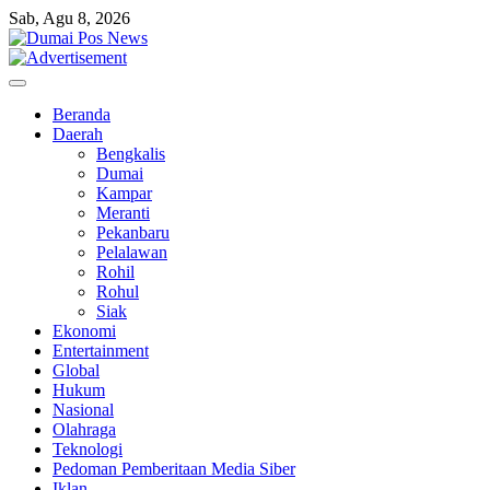
Skip
Sab, Agu 8, 2026
to
content
Beranda
Daerah
Bengkalis
Dumai
Kampar
Meranti
Pekanbaru
Pelalawan
Rohil
Rohul
Siak
Ekonomi
Entertainment
Global
Hukum
Nasional
Olahraga
Teknologi
Pedoman Pemberitaan Media Siber
Iklan