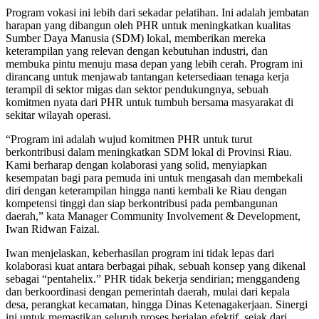
Program vokasi ini lebih dari sekadar pelatihan. Ini adalah jembatan
harapan yang dibangun oleh PHR untuk meningkatkan kualitas
Sumber Daya Manusia (SDM) lokal, memberikan mereka
keterampilan yang relevan dengan kebutuhan industri, dan
membuka pintu menuju masa depan yang lebih cerah. Program ini
dirancang untuk menjawab tantangan ketersediaan tenaga kerja
terampil di sektor migas dan sektor pendukungnya, sebuah
komitmen nyata dari PHR untuk tumbuh bersama masyarakat di
sekitar wilayah operasi.
“Program ini adalah wujud komitmen PHR untuk turut
berkontribusi dalam meningkatkan SDM lokal di Provinsi Riau.
Kami berharap dengan kolaborasi yang solid, menyiapkan
kesempatan bagi para pemuda ini untuk mengasah dan membekali
diri dengan keterampilan hingga nanti kembali ke Riau dengan
kompetensi tinggi dan siap berkontribusi pada pembangunan
daerah,” kata Manager Community Involvement & Development,
Iwan Ridwan Faizal.
Iwan menjelaskan, keberhasilan program ini tidak lepas dari
kolaborasi kuat antara berbagai pihak, sebuah konsep yang dikenal
sebagai “pentahelix.” PHR tidak bekerja sendirian; menggandeng
dan berkoordinasi dengan pemerintah daerah, mulai dari kepala
desa, perangkat kecamatan, hingga Dinas Ketenagakerjaan. Sinergi
ini untuk memastikan seluruh proses berjalan efektif, sejak dari