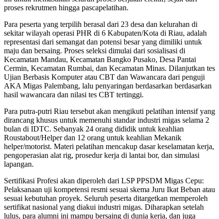
proses rekrutmen hingga pascapelatihan.
Para peserta yang terpilih berasal dari 23 desa dan kelurahan di
sekitar wilayah operasi PHR di 6 Kabupaten/Kota di Riau, adalah
representasi dari semangat dan potensi besar yang dimiliki untuk
maju dan bersaing. Proses seleksi dimulai dari sosialisasi di
Kecamatan Mandau, Kecamatan Bangko Pusako, Desa Pantai
Cermin, Kecamatan Rumbai, dan Kecamatan Minas. Dilanjutkan tes
Ujian Berbasis Komputer atau CBT dan Wawancara dari penguji
AKA Migas Palembang, lalu penyaringan berdasarkan berdasarkan
hasil wawancara dan nilasi tes CBT tertinggi.
Para putra-putri Riau tersebut akan mengikuti pelatihan intensif yang
dirancang khusus untuk memenuhi standar industri migas selama 2
bulan di IDTC. Sebanyak 24 orang dididik untuk keahlian
Roustabout/Helper dan 12 orang untuk keahlian Mekanik
helper/motorist. Materi pelatihan mencakup dasar keselamatan kerja,
pengoperasian alat rig, prosedur kerja di lantai bor, dan simulasi
lapangan.
Sertifikasi Profesi akan diperoleh dari LSP PPSDM Migas Cepu:
Pelaksanaan uji kompetensi resmi sesuai skema Juru Ikat Beban atau
sesuai kebutuhan proyek. Seluruh peserta ditargetkan memperoleh
sertifikat nasional yang diakui industri migas. Diharapkan setelah
lulus, para alumni ini mampu bersaing di dunia kerja, dan juga