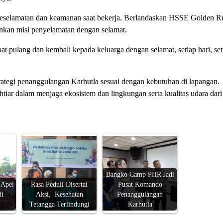
selamatan dan keamanan saat bekerja. Berlandaskan HSSE Golden Ru
ankan misi penyelamatan dengan selamat.
at pulang dan kembali kepada keluarga dengan selamat, setiap hari, set
tegi penanggulangan Karhutla sesuai dengan kebutuhan di lapangan.
tiar dalam menjaga ekosistem dan lingkungan serta kualitas udara dar
Bangko Camp PHR Jadi
 Apel
Rasa Peduli Disertai
Pusat Komando
di
Aksi, Kesehatan
Penanggulangan
Tetangga Terlindungi
Karhutla