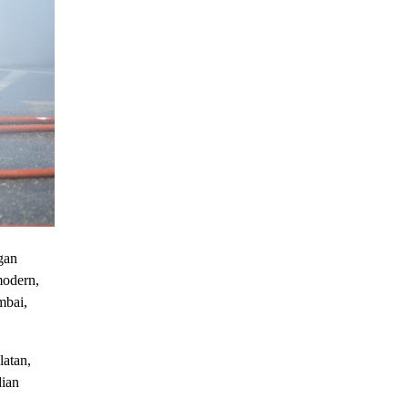
gan
modern,
mbai,
latan,
dian