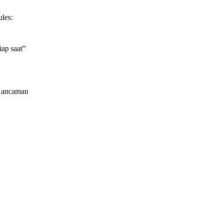
les:
iap saat”
i ancaman