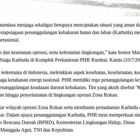
sa menjaga sekaligus berupaya menciptakan situasi yang aman d
siapsiagaan penanggulangan kebakaran hutan dan lahan (Karhutla) m
erasional.
 dan keamanan operasi, serta kelestarian lingkungan,” kata Senior Ma
iaga Karhutla di Komplek Perkantoran PHR Rumbai, Kamis (10/7/20
 terkemuka di Indonesia, meletakkan aspek kesehatan, keselamatan, k
jaga ketahanan energi nasional. PHR memiliki regu penanggulangan k
nanggulangan keadaaan darurat kebakaran. Tim yang akrab disebut ‘K
an hingga penyelamatan di lingkungan operasi Zona Rokan.
kitar wilayah operasi Zona Rokan serta membantu pemadaman Karhutla d
par. Dalam upaya penanggulangan Karhutla, PHR turut memperkuat sin
ngan Bencana Daerah (BPBD), Kementerian Lingkungan Hidup, Dinas
Manggala Agni, TNI dan Kepolisian.