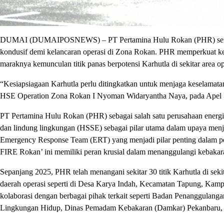
DUMAI (DUMAIPOSNEWS) – PT Pertamina Hulu Rokan (PHR) senantia
kondusif demi kelancaran operasi di Zona Rokan. PHR memperkuat ke
maraknya kemunculan titik panas berpotensi Karhutla di sekitar area op
“Kesiapsiagaan Karhutla perlu ditingkatkan untuk menjaga keselamatan
HSE Operation Zona Rokan I Nyoman Widaryantha Naya, pada Apel S
PT Pertamina Hulu Rokan (PHR) sebagai salah satu perusahaan energi
dan lindung lingkungan (HSSE) sebagai pilar utama dalam upaya men
Emergency Response Team (ERT) yang menjadi pilar penting dalam pe
FIRE Rokan’ ini memiliki peran krusial dalam menanggulangi kebakar
Sepanjang 2025, PHR telah menangani sekitar 30 titik Karhutla di se
daerah operasi seperti di Desa Karya Indah, Kecamatan Tapung, Kam
kolaborasi dengan berbagai pihak terkait seperti Badan Penanggula
Lingkungan Hidup, Dinas Pemadam Kebakaran (Damkar) Pekanbaru, 