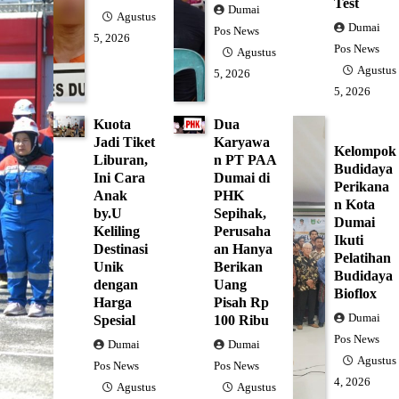
Test
Dumai
Agustus
Dumai
Pos News
5, 2026
Pos News
Agustus
Agustus
5, 2026
5, 2026
Kuota
Dua
Jadi Tiket
Karyawa
Kelompok
Liburan,
n PT PAA
Budidaya
Ini Cara
Dumai di
Perikana
Anak
PHK
n Kota
by.U
Sepihak,
Dumai
Keliling
Perusaha
Ikuti
Destinasi
an Hanya
Pelatihan
Unik
Berikan
Budidaya
dengan
Uang
Bioflox
Harga
Pisah Rp
Dumai
Spesial
100 Ribu
Pos News
Dumai
Dumai
Agustus
Pos News
Pos News
4, 2026
Agustus
Agustus