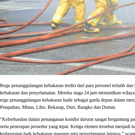
Regu penanggulangan kebakaran terdiri dari para personel terlatih d
kebakaran dan penyelamatan. Mereka siaga 24 jam memastikan wilayah
regu penanggulangan kebakaran hadir sebagai garda depan dalam menj
Petapahan, Minas, Libo, Bekasap, Duri, Bangko dan Dumai.
“Keberhasilan dalam penanganan kondisi darurat sangat bergantung pa
serta penerapan prosedur yang tepat. Ketiga elemen tersebut menjad
kedaruratan baik kebakaran maupun misi penyelamatan lainnya,” ucap