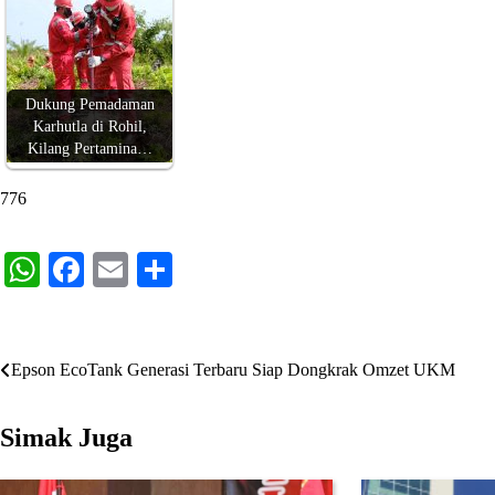
Dukung Pemadaman
Karhutla di Rohil,
Kilang Pertamina…
776
WhatsApp
Facebook
Email
Share
Navigasi
Epson EcoTank Generasi Terbaru Siap Dongkrak Omzet UKM
pos
Simak Juga