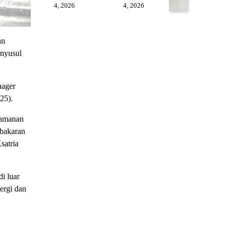
4, 2026
4, 2026
an
enyusul
nager
25).
eamanan
ebakaran
satria
i luar
ergi dan