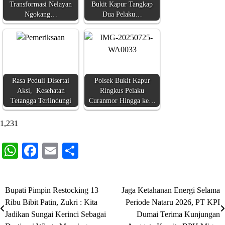
Transformasi Nelayan
Bukit Kapur Tangkap
Ngokang…
Dua Pelaku…
Rasa Peduli Disertai
Polsek Bukit Kapur
Aksi, Kesehatan
Ringkus Pelaku
Tetangga Terlindungi
Curanmor Hingga ke…
1,231
WhatsApp
Facebook
Email
Share
Bupati Pimpin Restocking 13
Jaga Ketahanan Energi Selama
Navigasi
Ribu Bibit Patin, Zukri : Kita
Periode Nataru 2026, PT KPI
pos
Jadikan Sungai Kerinci Sebagai
Dumai Terima Kunjungan