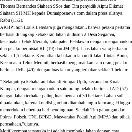
Thomas Bernandes Siahaan SSos dan Tim penyidik Aiptu Dikmat
Siahaan SH MH kepada Dumaiposnews.com dalam press rilisnya,
Rabu (11/2).
AKBP Jhon Louis Letedara juga mengatakan,, bahwa pelaku pertama
berhasil di ungkap kebakaran lahan di dusun 2 Desa Segamai,
kecamatan Teluk Meranti, kabupaten Pelalawan dengan mengamankan
dua pelaku berinisial RL (19) dan JM (39). Luas lahan yang terbakar
sekitar 1,5 hektare. Kemudian kebakaran lahan di Jalan Lintas Bono,
Kecamatan Teluk Meranti, berhasil mengamankan satu orang pelaku
berinisial MU (49), dengan luas lahan yang terbakar sekitar 1 hektare.
” Selanjutnya kebakaran lahan di Sungai Upih, kecamatan Kuala
Kampar, dengan mengamankan satu orang pelaku berinisial AD (57)
dengan lahan terbakar paling luas mencapai 30 hektare. Lahan sulit
dipadamkan, karena kondisi gambut ditambah angin kencang. Hingga
memerlukan beberapa hari pendinginan. Setelah Tim gabungan dari
Polres, Polsek, TNI, BPBD, Masyarakat Peduli Api (MPA) dan pihak
perusahaan,”ujarnya.
Motif keempat tersangka ini adalah membuka lahan dengan cara