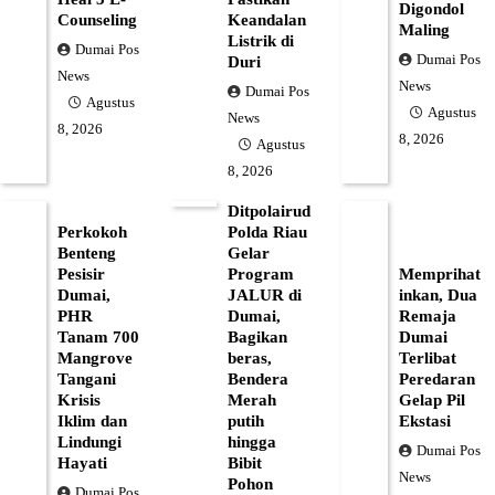
Digondol
Counseling
Keandalan
Maling
Listrik di
Dumai Pos
Dumai Pos
Duri
News
News
Dumai Pos
Agustus
Agustus
News
8, 2026
8, 2026
Agustus
8, 2026
Ditpolairud
Perkokoh
Polda Riau
Benteng
Gelar
Pesisir
Program
Memprihat
Dumai,
JALUR di
inkan, Dua
PHR
Dumai,
Remaja
Tanam 700
Bagikan
Dumai
Mangrove
beras,
Terlibat
Tangani
Bendera
Peredaran
Krisis
Merah
Gelap Pil
Iklim dan
putih
Ekstasi
Lindungi
hingga
Dumai Pos
Hayati
Bibit
News
Pohon
Dumai Pos