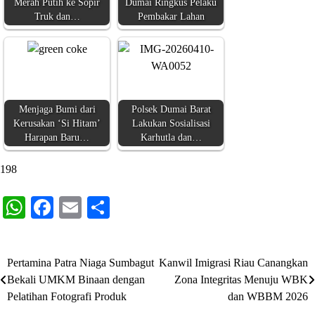
Merah Putih ke Sopir
Dumai Ringkus Pelaku
Truk dan…
Pembakar Lahan
Menjaga Bumi dari
Polsek Dumai Barat
Kerusakan ‘Si Hitam’
Lakukan Sosialisasi
Harapan Baru…
Karhutla dan…
198
WhatsApp
Facebook
Email
Share
Pertamina Patra Niaga Sumbagut
Kanwil Imigrasi Riau Canangkan
Navigasi
Bekali UMKM Binaan dengan
Zona Integritas Menuju WBK
pos
Pelatihan Fotografi Produk
dan WBBM 2026