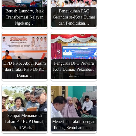
Betuah Laundry, Jejak
Pengukuhan PAC
Transformasi Nelayan
Gerindra se-Kota Dumai
Ngokang…
dan Pendidikan…
DPD PKS, Abdul Kasim
Pengurus DPC Perwira
dan Fraksi PKS DPRD
Kota Dumai, Pekanbaru
Dumai…
dan…
Sempat Memanas di
Lahan PT EUP Dumai,
Menerima Takdir dengan
Ahli Waris…
Ikhlas, Sentuhan dan…