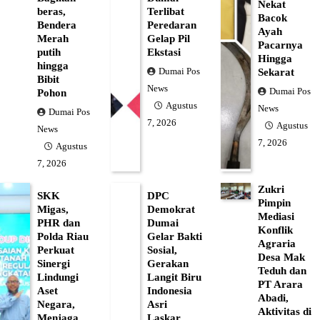
Nekat
beras,
Terlibat
Bacok
Bendera
Peredaran
Ayah
Merah
Gelap Pil
Pacarnya
putih
Ekstasi
Hingga
hingga
Dumai Pos
Sekarat
Bibit
News
Dumai Pos
Pohon
Agustus
News
Dumai Pos
7, 2026
Agustus
News
7, 2026
Agustus
7, 2026
Zukri
SKK
DPC
Pimpin
Migas,
Demokrat
Mediasi
PHR dan
Dumai
Konflik
Polda Riau
Gelar Bakti
Agraria
Perkuat
Sosial,
Desa Mak
Sinergi
Gerakan
Teduh dan
Lindungi
Langit Biru
PT Arara
Aset
Indonesia
Abadi,
Negara,
Asri
Aktivitas di
Menjaga
Laskar