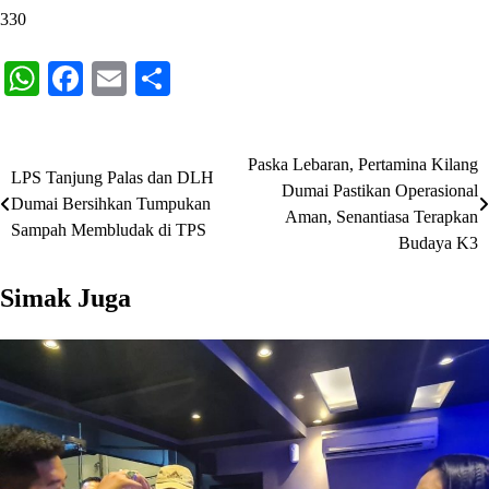
330
WhatsApp
Facebook
Email
Share
Paska Lebaran, Pertamina Kilang
Navigasi
LPS Tanjung Palas dan DLH
Dumai Pastikan Operasional
Dumai Bersihkan Tumpukan
pos
Aman, Senantiasa Terapkan
Sampah Membludak di TPS
Budaya K3
Simak Juga