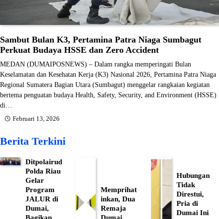
Sambut Bulan K3, Pertamina Patra Niaga Sumbagut
Perkuat Budaya HSSE dan Zero Accident
MEDAN (DUMAIPOSNEWS) – Dalam rangka memperingati Bulan
Keselamatan dan Kesehatan Kerja (K3) Nasional 2026, Pertamina Patra Niaga
Regional Sumatera Bagian Utara (Sumbagut) menggelar rangkaian kegiatan
bertema penguatan budaya Health, Safety, Security, and Environment (HSSE)
di…
Februari 13, 2026
Berita Terkini
Ditpolairud
Polda Riau
Hubungan
Gelar
Tidak
Program
Memprihat
Direstui,
JALUR di
inkan, Dua
Pria di
Dumai,
Remaja
Dumai Ini
Bagikan
Dumai