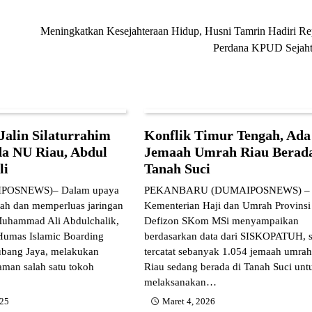
Meningkatkan Kesejahteraan Hidup, Husni Tamrin Hadiri Re
Perdana KPUD Sejaht
Jalin Silaturrahim
Konflik Timur Tengah, Ada
a NU Riau, Abdul
Jemaah Umrah Riau Berada
li
Tanah Suci
OSNEWS)– Dalam upaya
PEKANBARU (DUMAIPOSNEWS) – 
h dan memperluas jaringan
Kementerian Haji dan Umrah Provinsi
 Muhammad Ali Abdulchalik,
Defizon SKom MSi menyampaikan
Humas Islamic Boarding
berdasarkan data dari SISKOPATUH, sa
Kubang Jaya, melakukan
tercatat sebanyak 1.054 jemaah umrah
aman salah satu tokoh
Riau sedang berada di Tanah Suci unt
melaksanakan…
025
Maret 4, 2026