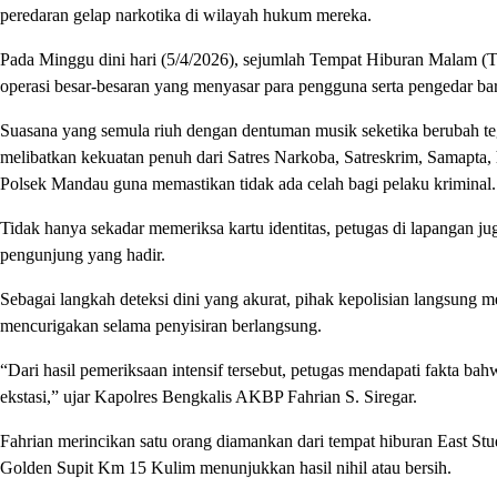
peredaran gelap narkotika di wilayah hukum mereka.
Pada Minggu dini hari (5/4/2026), sejumlah Tempat Hiburan Malam 
operasi besar-besaran yang menyasar para pengguna serta pengedar ba
Suasana yang semula riuh dengan dentuman musik seketika berubah teg
melibatkan kekuatan penuh dari Satres Narkoba, Satreskrim, Samapta,
Polsek Mandau guna memastikan tidak ada celah bagi pelaku kriminal.
Tidak hanya sekadar memeriksa kartu identitas, petugas di lapangan 
pengunjung yang hadir.
Sebagai langkah deteksi dini yang akurat, pihak kepolisian langsung 
mencurigakan selama penyisiran berlangsung.
“Dari hasil pemeriksaan intensif tersebut, petugas mendapati fakta bah
ekstasi,” ujar Kapolres Bengkalis AKBP Fahrian S. Siregar.
Fahrian merincikan satu orang diamankan dari tempat hiburan East Studi
Golden Supit Km 15 Kulim menunjukkan hasil nihil atau bersih.