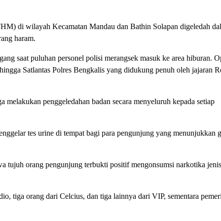
(THM) di wilayah Kecamatan Mandau dan Bathin Solapan digeledah da
rang haram.
ang saat puluhan personel polisi merangsek masuk ke area hiburan. Op
 hingga Satlantas Polres Bengkalis yang didukung penuh oleh jajaran 
juga melakukan penggeledahan badan secara menyeluruh kepada setiap
menggelar tes urine di tempat bagi para pengunjung yang menunjukkan g
wa tujuh orang pengunjung terbukti positif mengonsumsi narkotika jenis
o, tiga orang dari Celcius, dan tiga lainnya dari VIP, sementara pemer