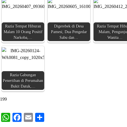
Razia Tempat Hiburan
Digerebek di Desa
Razia Tempat Hib
Malam 10 Orang Positif
Pamesi, Dua Pengedar
Malam, Pengunj
Narkoba,…
Sabu dan…
Wanita…
Razia Gabungan
Penertiban di Perumahan
Bukit Datuk,…
199
WhatsApp
Facebook
Email
Share