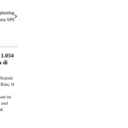
planting
era SP6
 1.054
 di
Kepala
 Riau, H
at ini
 asal
uk