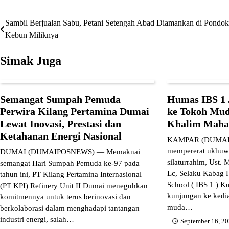
Sambil Berjualan Sabu, Petani Setengah Abad Diamankan di Pondok
Navigasi
Kebun Miliknya
pos
Simak Juga
Semangat Sumpah Pemuda
Humas IBS 1 
Perwira Kilang Pertamina Dumai
ke Tokoh Mud
Lewat Inovasi, Prestasi dan
Khalim Maha
Ketahanan Energi Nasional
KAMPAR (DUMAIP
mempererat ukhuwa
DUMAI (DUMAIPOSNEWS) — Memaknai
silaturrahim, Ust.
semangat Hari Sumpah Pemuda ke-97 pada
Lc, Selaku Kabag 
tahun ini, PT Kilang Pertamina Internasional
School ( IBS 1 ) 
(PT KPI) Refinery Unit II Dumai meneguhkan
kunjungan ke kedi
komitmennya untuk terus berinovasi dan
muda…
berkolaborasi dalam menghadapi tantangan
industri energi, salah…
September 16, 2