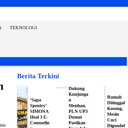
A
TEKNOLOGI
Berita Terkini
m
Dukung
Kunjunga
Rumah
‘Sapa
n
Ditinggal
Spentry’
Menhan,
Kosong,
SIMONA
PLN UP3
Mesin
Heal 3 E-
Dumai
Cuci
Counselin
Pastikan
tas
Digondol