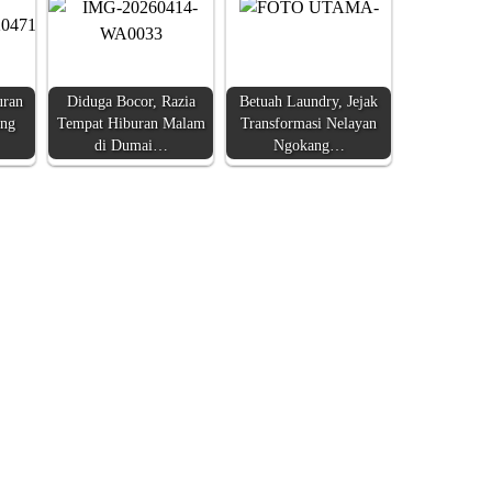
uran
Diduga Bocor, Razia
Betuah Laundry, Jejak
ung
Tempat Hiburan Malam
Transformasi Nelayan
di Dumai…
Ngokang…