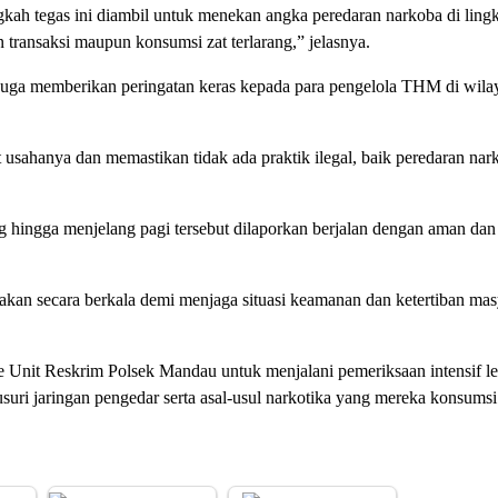
angkah tegas ini diambil untuk menekan angka peredaran narkoba di lin
 transaksi maupun konsumsi zat terlarang,” jelasnya.
 juga memberikan peringatan keras kepada para pengelola THM di wila
sahanya dan memastikan tidak ada praktik ilegal, baik peredaran nar
 hingga menjelang pagi tersebut dilaporkan berjalan dengan aman dan
akan secara berkala demi menjaga situasi keamanan dan ketertiban mas
a ke Unit Reskrim Polsek Mandau untuk menjalani pemeriksaan intensif l
suri jaringan pengedar serta asal-usul narkotika yang mereka konsumsi