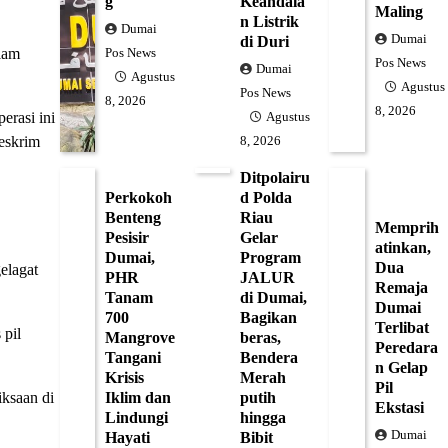
g
Keandala
Maling
n Listrik
Dumai
Dumai
di Duri
lam
Pos News
Pos News
Dumai
Agustus
Agustus
Pos News
8, 2026
8, 2026
erasi ini
Agustus
Reskrim
8, 2026
Ditpolairu
Perkokoh
d Polda
Benteng
Riau
Memprih
Pesisir
Gelar
atinkan,
Dumai,
Program
Dua
elagat
PHR
JALUR
Remaja
Tanam
di Dumai,
Dumai
700
Bagikan
Terlibat
 pil
Mangrove
beras,
Peredara
Tangani
Bendera
n Gelap
Krisis
Merah
Pil
iksaan di
Iklim dan
putih
Ekstasi
Lindungi
hingga
Dumai
Hayati
Bibit