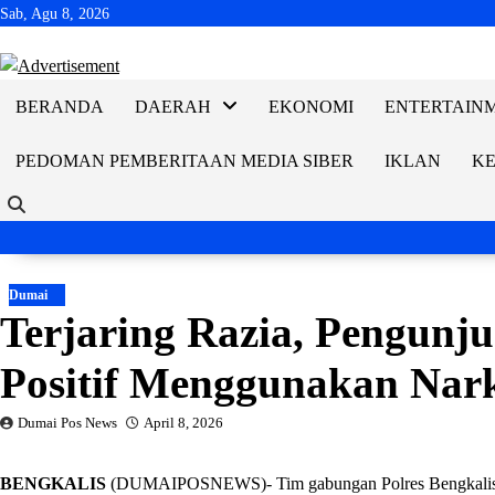
Skip
Sab, Agu 8, 2026
to
content
BERANDA
DAERAH
EKONOMI
ENTERTAIN
PEDOMAN PEMBERITAAN MEDIA SIBER
IKLAN
KE
Dumai
Terjaring Razia, Pengun
Positif Menggunakan Na
Dumai Pos News
April 8, 2026
BENGKALIS
(DUMAIPOSNEWS)- Tim gabungan Polres Bengkalis d