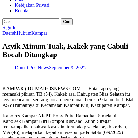
Kebijakan Privasi
Redaksi
Cari
untuk:
Sign In
Daerah
Hukum
Kampar
Asyik Minum Tuak, Kakek yang Cabuli
Bocah Ditangkap
Dumai Pos News
September 9, 2025
KAMPAR ( DUMAIPOSNEWS.COM ) – Entah apa yang
merasuki pikiran TB (54). Kakek asal Kabupaten Nias Selatan itu
tega mencabuli seorang bocah perempuan berusia 9 tahun berinisial
AS di rumahnya di Kecamatan Kampar Kiri, Kabupaten Kampar.
Kapolres Kampar AKBP Boby Putra Ramadhan S melalui
Kapolsek Kampar Kiri Kompol Rusyandi Zuhri Siregar
menyampaikan bahwa Kasus ini terungkap setelah ayah korban,
MA (46), melaporkan kejadian tersebut pada Sabtu (6/9/2025)
setelah mendapat pengaduan dari anaknya.