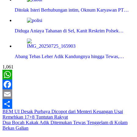
Ditolak Isteri Berhubungan intim, Oknum Karyawan PT…
Diduga Aniaya Tahanan di Sel, Kanit Reskrim Polsek…
Abang Tebas Leher Adik Kandungnya hingga Tewas,…
1,061
WhatsApp
Facebook
Email
Navigasi
BEM UI Desak Purbaya Dicopot dari Menteri Keuangan Usai
Share
Remehkan 17+8 Tuntutan Rakyat
pos
Dua Bocah Kakak Adik Ditemukan Tewas Tenggelam di Kolam
Bekas Galian