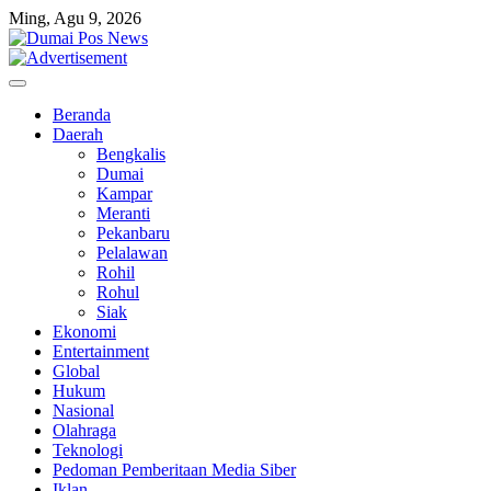
Skip
Ming, Agu 9, 2026
to
content
Beranda
Daerah
Bengkalis
Dumai
Kampar
Meranti
Pekanbaru
Pelalawan
Rohil
Rohul
Siak
Ekonomi
Entertainment
Global
Hukum
Nasional
Olahraga
Teknologi
Pedoman Pemberitaan Media Siber
Iklan